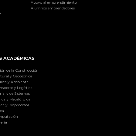
Apoyo al emprendimiento
Alumnos emprendedores
a
S ACADÉMICAS
ión de la Construcción
tural y Geotécnica
lica y Ambiental
nsporte y Logística
ial y de Sistemas
ica y Metalúrgica
ca y Bioprocesos
ica
omputación
ería