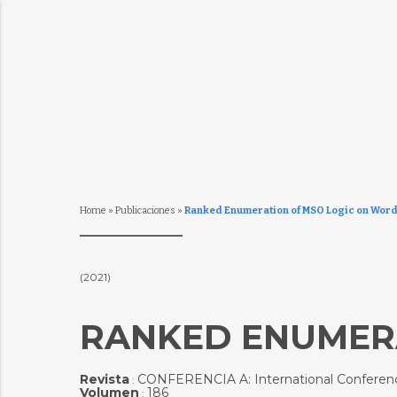
Home
»
Publicaciones
»
Ranked Enumeration of MSO Logic on Wor
(2021)
RANKED ENUMER
Revista
CONFERENCIA A: International Conferenc
:
Volumen
186
: