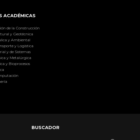
S ACADÉMICAS
ión de la Construcción
tural y Geotécnica
lica y Ambiental
nsporte y Logística
ial y de Sistemas
ica y Metalúrgica
ca y Bioprocesos
ica
omputación
ería
BUSCADOR