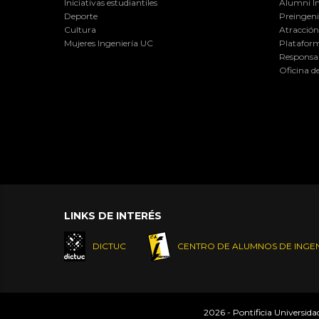
Iniciativas estudiantiles
Alumni I
Deporte
Preingeni
Cultura
Atracción 
Mujeres Ingeniería UC
Plataform
Responsab
Oficina d
LINKS DE INTERÉS
DICTUC
CENTRO DE ALUMNOS DE INGEN
2026 - Pontificia Universid