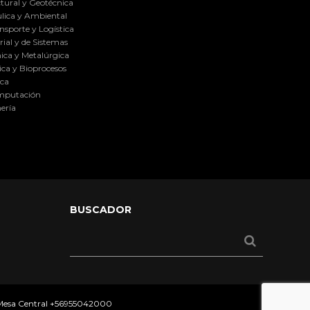
tural y Geotécnica
lica y Ambiental
nsporte y Logística
ial y de Sistemas
ica y Metalúrgica
ca y Bioprocesos
ica
omputación
ería
BUSCADOR
 Mesa Central
+56955042000