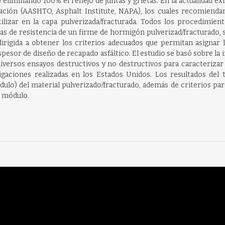
liminando 100% el reflejo de juntas y grietas. En la actualidad e
tación (AASHTO, Asphalt Institute, NAPA), los cuales recomienda
ilizar en la capa pulverizada/fracturada. Todos los procedimie
 de resistencia de un firme de hormigón pulverizad/fracturado, s
 dirigida a obtener los criterios adecuados que permitan asign
pesor de diseño de recapado asfáltico. El estudio se basó sobre la 
iversos ensayos destructivos y no destructivos para caracterizar la
gaciones realizadas en los Estados Unidos. Los resultados del 
ulo) del material pulverizado/fracturado, además de criterios par
l módulo.