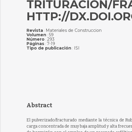
TRITURACIÓN/FRA
HTTP://DX.DOI.OR
Revista
Materiales de Construccion
:
Volumen
59
:
Número
293
:
Páginas
7-19
:
Tipo de publicación
ISI
:
Abstract
El pulverizado/fracturado mediante la técnica de Ru
carga concentrada de muy baja amplitud y alta frecuen