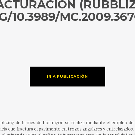
CTURACIÓN (RUBBLIZ
G/10.3989/MC.2009.36
IR A PUBLICACIÓN
bblizing de firmes de hormigón se realiza mediante el empleo de 
cia que fractura el pavimento en trozos angulares y entrelazados. Es