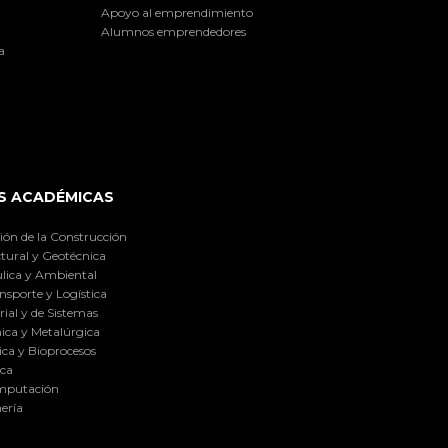
Apoyo al emprendimiento
Alumnos emprendedores
a
S ACADÉMICAS
ión de la Construcción
tural y Geotécnica
lica y Ambiental
nsporte y Logística
ial y de Sistemas
ica y Metalúrgica
ca y Bioprocesos
ica
omputación
ería