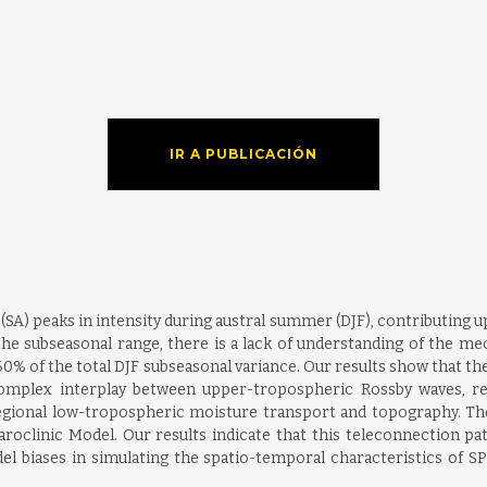
IR A PUBLICACIÓN
SA) peaks in intensity during austral summer (DJF), contributing up t
At the subseasonal range, there is a lack of understanding of the 
60% of the total DJF subseasonal variance. Our results show that th
omplex interplay between upper-tropospheric Rossby waves, remo
egional low-tropospheric moisture transport and topography. The
Baroclinic Model. Our results indicate that this teleconnection pa
odel biases in simulating the spatio-temporal characteristics of 