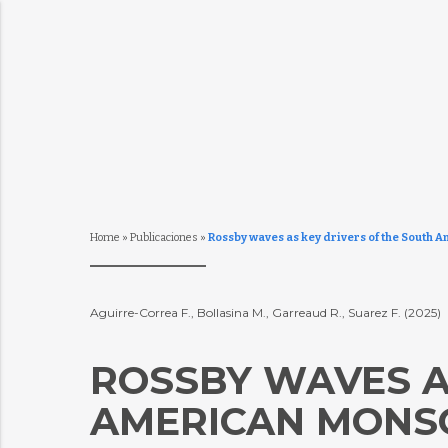
Home
»
Publicaciones
»
Rossby waves as key drivers of the South 
Aguirre-Correa F., Bollasina M., Garreaud R., Suarez F. (2025)
ROSSBY WAVES A
AMERICAN MONSO