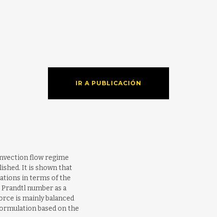
IR A PUBLICACIÓN
onvection flow regime
ished. It is shown that
ions in terms of the
 Prandtl number as a
orce is mainly balanced
 formulation based on the