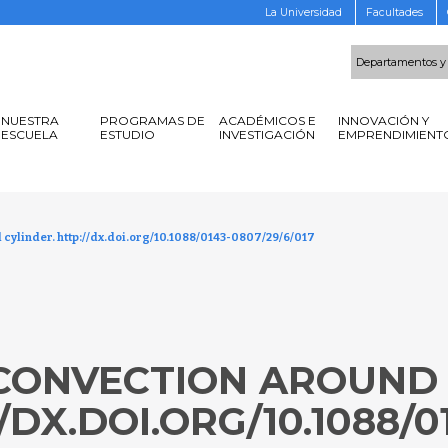
La Universidad
Facultades
Departamentos y
NUESTRA
PROGRAMAS DE
ACADÉMICOS E
INNOVACIÓN Y
ESCUELA
ESTUDIO
INVESTIGACIÓN
EMPRENDIMIENT
l cylinder. http://dx.doi.org/10.1088/0143-0807/29/6/017
 CONVECTION AROUND 
/DX.DOI.ORG/10.1088/0