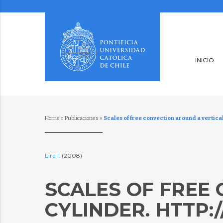
INICIO
Home
»
Publicaciones
»
Scales of free convection around a vertica
Lira I.
(2008)
SCALES OF FREE
CYLINDER. HTTP:/