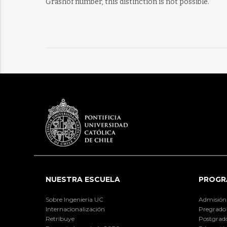
Grashof number, this distinction is not possible.
NUESTRA ESCUELA
PROGR
Sobre Ingeniería UC
Admisión
Internacionalización
Pregrado
Retribuye
Postgrad