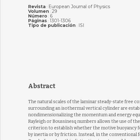
Revista
European Journal of Physics
:
Volumen
29
:
Número
6
:
Páginas
1301-1306
:
Tipo de publicación
ISI
:
Abstract
The natural scales of the laminar steady-state free c
surrounding an isothermal vertical cylinder are establ
nondimensionalizing the momentum and energy equat
Rayleigh or Boussinesq numbers allows the use of the
criterion to establish whether the motive buoyancy f
by inertia or by friction. Instead, in the conventional