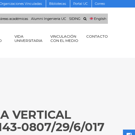
Organizaciones Vinculadas
Bibliotecas
Portal UC
Correo
 áreas académicas
Alumni Ingenieria UC
SIDING
English
VIDA
VINCULACIÓN
CONTACTO
O
UNIVERSITARIA
CON EL MEDIO
A VERTICAL
143-0807/29/6/017