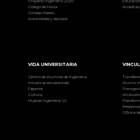
Proyecto Ingeniería 2030
Educación
Código de Honor
Acreditac
Consejo Asesor
Autoridades y equipos
VIDA UNIVERSITARIA
VINCUL
Centro de Alumnos de Ingeniería
Transfere
Iniciativas estudiantiles
Alumni I
Deporte
Preingeni
Cultura
Atracción 
Mujeres Ingeniería UC
Plataform
Responsab
Oficina d