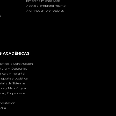
Emprendimiento Social
Apoyo al emprendimiento
Alumnos emprendedores
a
S ACADÉMICAS
ión de la Construcción
tural y Geotécnica
lica y Ambiental
nsporte y Logística
ial y de Sistemas
ica y Metalúrgica
ca y Bioprocesos
ica
omputación
ería