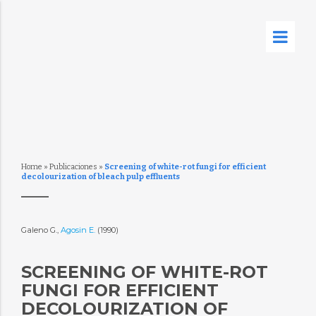
Home
»
Publicaciones
»
Screening of white-rot fungi for efficient
decolourization of bleach pulp effluents
Galeno G.,
Agosin E.
(1990)
SCREENING OF WHITE-ROT
FUNGI FOR EFFICIENT
DECOLOURIZATION OF