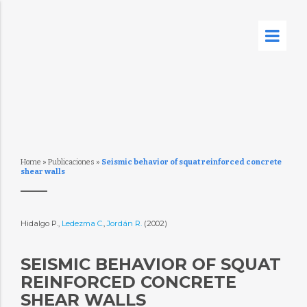
Home
»
Publicaciones
»
Seismic behavior of squat reinforced concrete
shear walls
Hidalgo P.,
Ledezma C.
,
Jordán R.
(2002)
SEISMIC BEHAVIOR OF SQUAT
REINFORCED CONCRETE
SHEAR WALLS