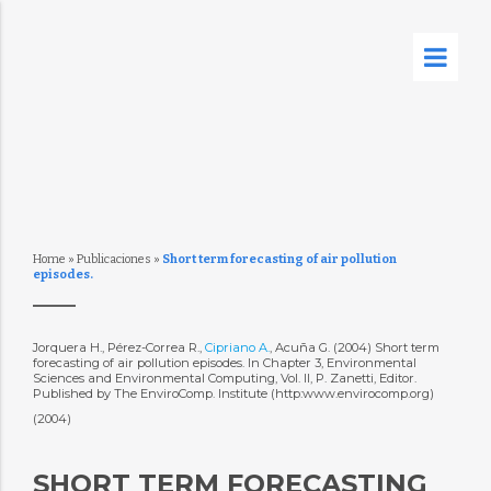
Home
»
Publicaciones
»
Short term forecasting of air pollution
episodes.
Jorquera H., Pérez-Correa R.,
Cipriano A.
, Acuña G. (2004) Short term
forecasting of air pollution episodes. In Chapter 3, Environmental
Sciences and Environmental Computing, Vol. II, P. Zanetti, Editor.
Published by The EnviroComp. Institute (http:www.envirocomp.org)
(2004)
SHORT TERM FORECASTING