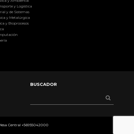
lica y Ambiental
nsporte y Logística
ial y de Sistemas
ica y Metalúrgica
ca y Bioprocesos
ica
omputación
ería
BUSCADOR
 Mesa Central
+56955042000