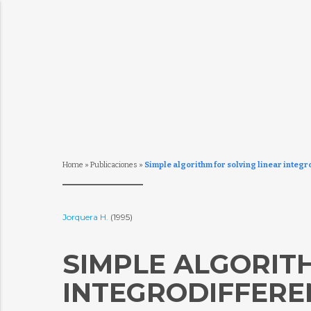
Home
»
Publicaciones
»
Simple algorithm for solving linear integro
Jorquera H.
(1995)
SIMPLE ALGORIT
INTEGRODIFFERE