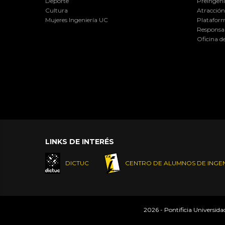
Deporte
Preingeni
Cultura
Atracción 
Mujeres Ingeniería UC
Plataform
Responsab
Oficina d
LINKS DE INTERÉS
DICTUC
CENTRO DE ALUMNOS DE INGEN
2026 - Pontificia Universid