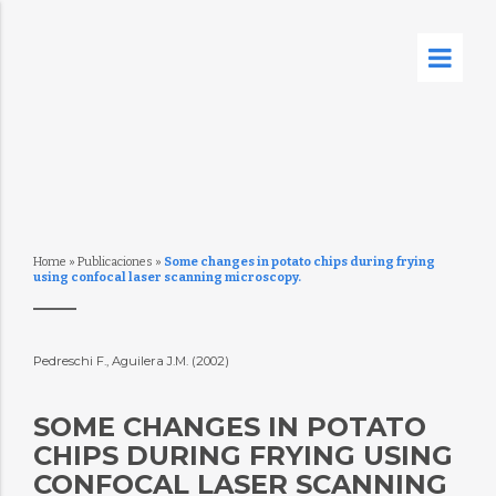
Home
»
Publicaciones
»
Some changes in potato chips during frying
using confocal laser scanning microscopy.
Pedreschi F., Aguilera J.M. (2002)
SOME CHANGES IN POTATO
CHIPS DURING FRYING USING
CONFOCAL LASER SCANNING