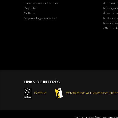
Iniciativas estudiantiles
Alumni I
Deporte
Preingeni
Cultura
Atracción 
Mujeres Ingeniería UC
Plataform
Responsab
Oficina d
LINKS DE INTERÉS
DICTUC
CENTRO DE ALUMNOS DE INGEN
2026 - Pontificia Universid