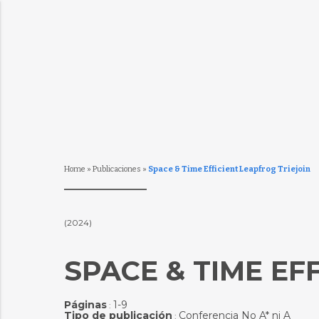
Home
»
Publicaciones
»
Space & Time Efficient Leapfrog Triejoin
(2024)
SPACE & TIME EF
Páginas
1-9
:
Tipo de publicación
Conferencia No A* ni A
: