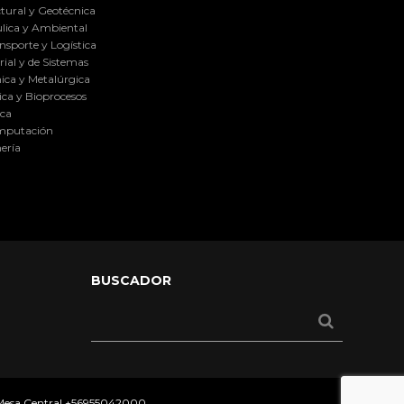
tural y Geotécnica
lica y Ambiental
nsporte y Logística
ial y de Sistemas
ica y Metalúrgica
ca y Bioprocesos
ica
omputación
ería
BUSCADOR
 Mesa Central
+56955042000