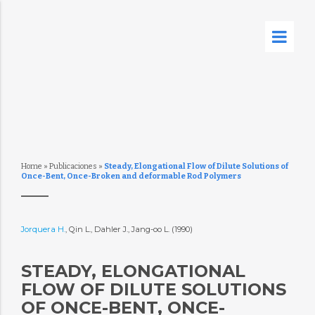
Home
»
Publicaciones
»
Steady, Elongational Flow of Dilute Solutions of
Once-Bent, Once-Broken and deformable Rod Polymers
Jorquera H.
, Qin L., Dahler J., Jang-oo L. (1990)
STEADY, ELONGATIONAL
FLOW OF DILUTE SOLUTIONS
OF ONCE-BENT, ONCE-