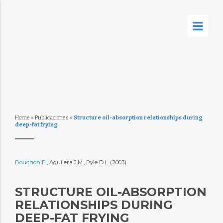
Home
»
Publicaciones
»
Structure oil-absorption relationships during
deep-fat frying
Bouchon P.
, Aguilera J.M., Pyle D.L. (2003)
STRUCTURE OIL-ABSORPTION
RELATIONSHIPS DURING
DEEP-FAT FRYING