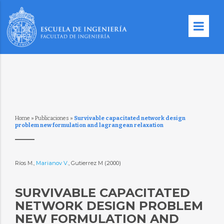
Home
»
Publicaciones
»
Survivable capacitated network design
problem new formulation and lagrangean relaxation
Ríos M.,
Marianov V.
, Gutierrez M (2000)
SURVIVABLE CAPACITATED
NETWORK DESIGN PROBLEM
NEW FORMULATION AND