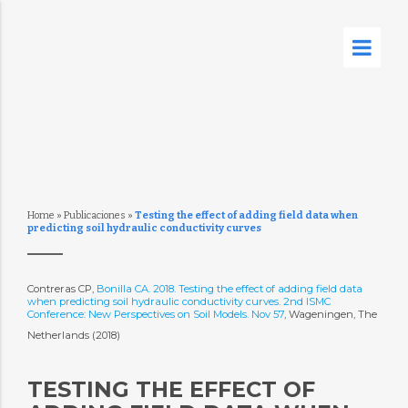
Home
»
Publicaciones
»
Testing the effect of adding field data when
predicting soil hydraulic conductivity curves
Contreras CP,
Bonilla CA. 2018. Testing the effect of adding field data
when predicting soil hydraulic conductivity curves. 2nd ISMC
Conference: New Perspectives on Soil Models. Nov 57
, Wageningen, The
Netherlands (2018)
TESTING THE EFFECT OF