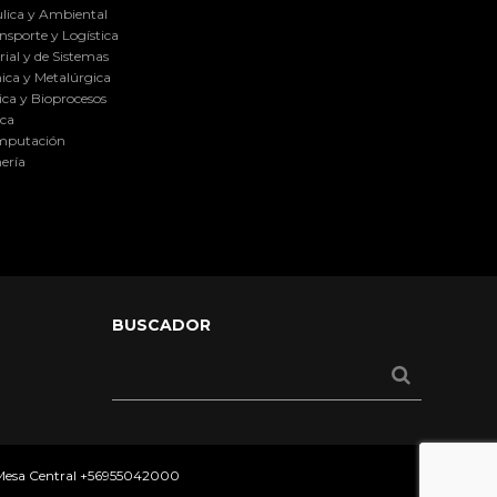
lica y Ambiental
nsporte y Logística
ial y de Sistemas
ica y Metalúrgica
ca y Bioprocesos
ica
omputación
ería
BUSCADOR
 Mesa Central
+56955042000