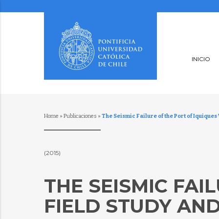
INICIO
Home
»
Publicaciones
»
The Seismic Failure of the Port of Iquique
(2015)
THE SEISMIC FAI
FIELD STUDY AN