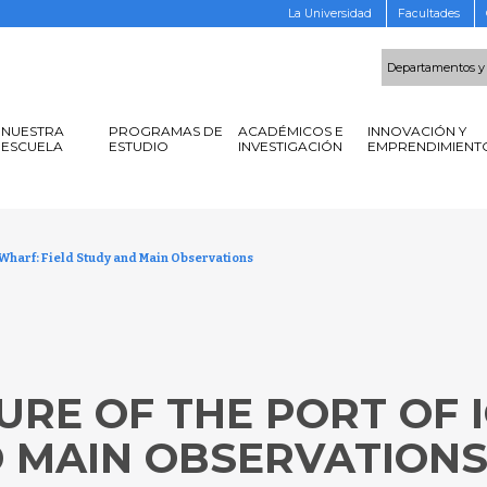
La Universidad
Facultades
Departamentos y
NUESTRA
PROGRAMAS DE
ACADÉMICOS E
INNOVACIÓN Y
ESCUELA
ESTUDIO
INVESTIGACIÓN
EMPRENDIMIENT
s Wharf: Field Study and Main Observations
LURE OF THE PORT OF 
D MAIN OBSERVATION