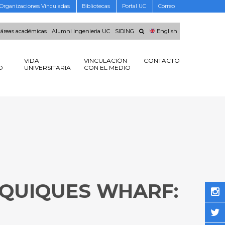
Organizaciones Vinculadas
Bibliotecas
Portal UC
Correo
 áreas académicas
Alumni Ingenieria UC
SIDING
English
VIDA
VINCULACIÓN
CONTACTO
O
UNIVERSITARIA
CON EL MEDIO
IQUIQUES WHARF:
S