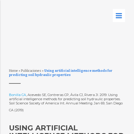
Home
»
Publicaciones
»
Using artificial intelligence methods for
predicting soil hydraulic properties
Bonilla CA
, Acevedo SE, Contreras CP, Ávila CJ, Rivera JI. 2019. Using
artificial intelligence methods for predicting soil hydraulic properties.
Soil Science Society of America Int. Annual Meeting. Jan 69, San Diego
CA (2019)
USING ARTIFICIAL