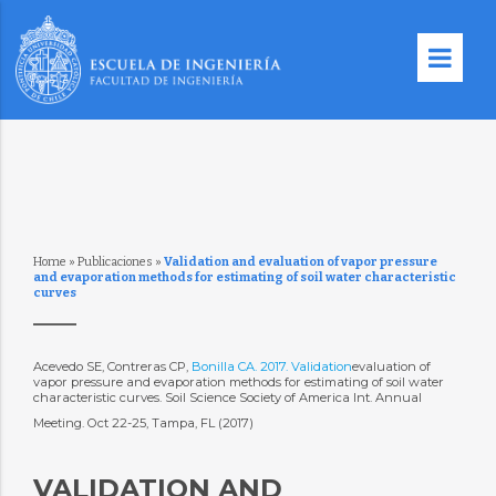
Home
»
Publicaciones
»
Validation and evaluation of vapor pressure
and evaporation methods for estimating of soil water characteristic
curves
Acevedo SE, Contreras CP,
Bonilla CA. 2017. Validation
evaluation of
vapor pressure and evaporation methods for estimating of soil water
characteristic curves. Soil Science Society of America Int. Annual
Meeting. Oct 22-25, Tampa, FL (2017)
VALIDATION AND