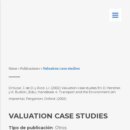
Home
»
Publicaciones
»
Valuation case studies
Ortúzar, J. de D. y Rizzi, L.I. (2002) Valuation case studies En D. Hensher,
y K. Button, (Eds.), Handbook 4. Transport and the Environment (en
imprenta). Pergamon, Oxford. (2002)
VALUATION CASE STUDIES
Tipo de publicación
Otros
: