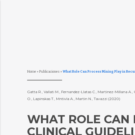
Home
»
Publicaciones
»
What Role Can Process Mining Play in Recur
Gatta R., Vallati M., Fernandez-Llatas C., Martinez-Millana A., 
O., Lapinskas T., Mntivla A., Martin N., Tavazzi (2020)
WHAT ROLE CAN 
CLINICAL GUIDEL