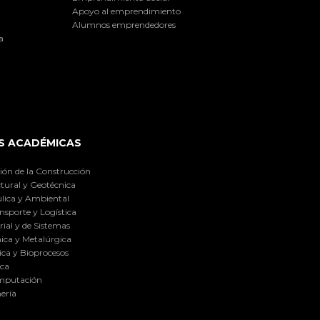
Apoyo al emprendimiento
Alumnos emprendedores
a
S ACADÉMICAS
ión de la Construcción
tural y Geotécnica
lica y Ambiental
nsporte y Logística
ial y de Sistemas
ica y Metalúrgica
ca y Bioprocesos
ica
omputación
ería