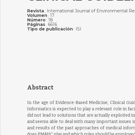
Revista
International Journal of Environmental R
:
Volumen
17
:
Número
18
:
Páginas
6616
:
Tipo de publicación
ISI
:
Abstract
In the age of Evidence-Based Medicine, Clinical Guid
Informatics is expected to play a relevant role in fa
did not lead to solutions that are actually exploited
and seems able to deal with many important issues in 
and results of the past approaches of medical info
does PM4HC play and which rules should be employe