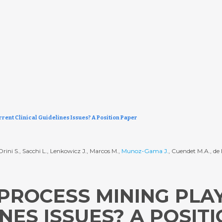
rent Clinical Guidelines Issues? A Position Paper
Orini S., Sacchi L., Lenkowicz J., Marcos M.,
Munoz-Gama J.
, Cuendet M.A., de 
PROCESS MINING PLA
INES ISSUES? A POSIT