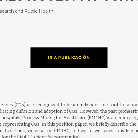
esearch and Public Health
IR A PUBLICACIÓN
elines (CGs) are recognized to be an indispensable tool to support
cilitating diffusion and adoption of CGs. However, the past pionee
 in hospitals. Process Mining for Healthcare (PM4HC) is an emerging 
representing CGs. In this position paper, we briefly describe the 
rmatics. Then, we describe PM4HC, and we answer questions like
d for the PM4HC scientific community?