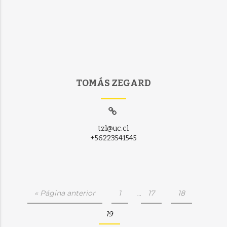
TOMÁS ZEGARD
tzl@uc.cl
+56223541545
« Página anterior
1
17
18
…
19