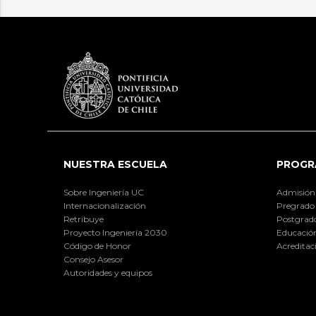
NUESTRA ESCUELA
PROGR
Sobre Ingeniería UC
Admisión
Internacionalización
Pregrado
Retribuye
Postgrad
Proyecto Ingeniería 2030
Educación
Código de Honor
Acreditac
Consejo Asesor
Autoridades y equipos