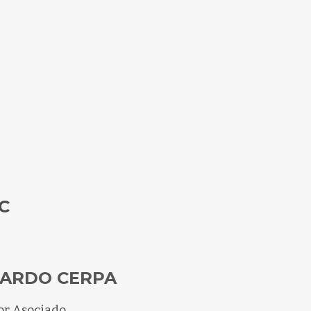
C
ARDO CERPA
or Asociado