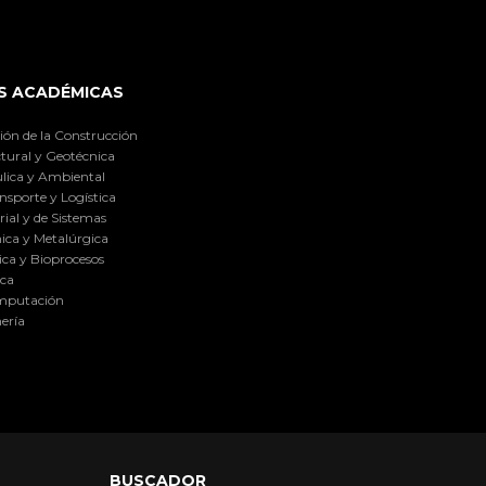
S ACADÉMICAS
ión de la Construcción
tural y Geotécnica
lica y Ambiental
nsporte y Logística
ial y de Sistemas
ica y Metalúrgica
ca y Bioprocesos
ica
omputación
ería
BUSCADOR