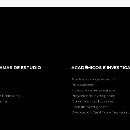
AMAS DE ESTUDIO
ACADÉMICOS E INVESTIG
Académicos Ingeniería UC
Publicaciones
o
Investigación en pregrado
 Profesional
Proyectos de investigación
iones
Concursos postdoctorales
Libro de Investigación
Divulgación Científica y Tecnológic