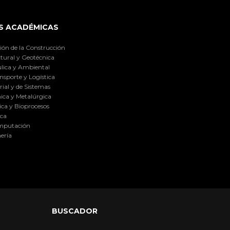
S ACADÉMICAS
ión de la Construcción
tural y Geotécnica
lica y Ambiental
nsporte y Logística
ial y de Sistemas
ica y Metalúrgica
ca y Bioprocesos
ica
omputación
ería
BUSCADOR