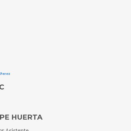
 Perez
C
IPE HUERTA
or Asistente