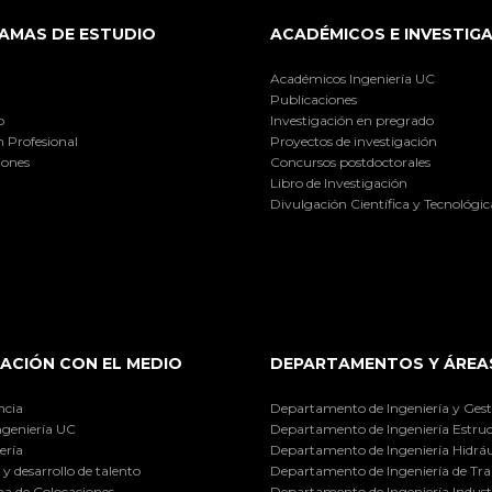
AMAS DE ESTUDIO
ACADÉMICOS E INVESTIG
Académicos Ingeniería UC
Publicaciones
o
Investigación en pregrado
 Profesional
Proyectos de investigación
iones
Concursos postdoctorales
Libro de Investigación
Divulgación Científica y Tecnológic
ACIÓN CON EL MEDIO
DEPARTAMENTOS Y ÁREA
ncia
Departamento de Ingeniería y Gest
ngeniería UC
Departamento de Ingeniería Estruc
ería
Departamento de Ingeniería Hidráu
y desarrollo de talento
Departamento de Ingeniería de Tra
a de Colocaciones
Departamento de Ingeniería Industr