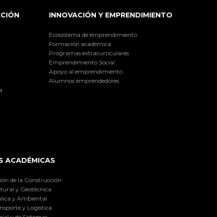
ACIÓN
INNOVACIÓN Y EMPRENDIMIENTO
Ecosistema de emprendimiento
Formación académica
Programas extracurriculares
Emprendimiento Social
Apoyo al emprendimiento
Alumnos emprendedores
a
S ACADÉMICAS
ión de la Construcción
tural y Geotécnica
lica y Ambiental
nsporte y Logística
ial y de Sistemas