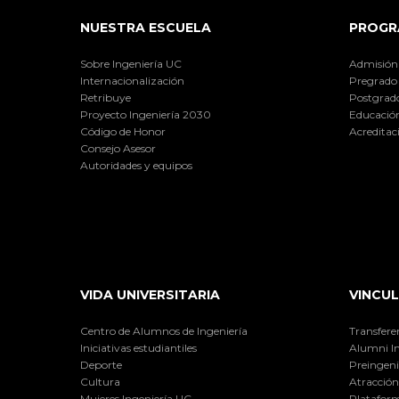
NUESTRA ESCUELA
PROGR
Sobre Ingeniería UC
Admisión
Internacionalización
Pregrado
Retribuye
Postgrad
Proyecto Ingeniería 2030
Educación
Código de Honor
Acreditac
Consejo Asesor
Autoridades y equipos
VIDA UNIVERSITARIA
VINCUL
Centro de Alumnos de Ingeniería
Transfere
Iniciativas estudiantiles
Alumni I
Deporte
Preingeni
Cultura
Atracción 
Mujeres Ingeniería UC
Plataform