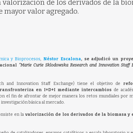
la valorización de los derivados de la bi
e mayor valor agregado.
mica y Bioprocesos
,
Néstor Escalona
, se adjudicó un proy
nacional
“Marie Curie Sklodowska Research and Innovation Staff 
h and Innovation Staff Exchange) tiene el objetivo de
refo
 transfronteriza en I+D+I mediante intercambios
de acadé
con el fin de afrontar de mejor manera los retos mundiales por m
investigación básica al mercado.
nsiste en la
valorización de los derivados de la biomasa y 
seño de catalizadores, ensayos catalíticos a escala laboratorio y 