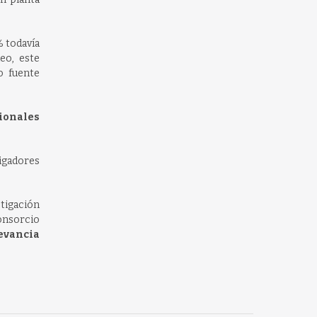
% todavía
eo, este
o fuente
ionales
igadores
stigación
consorcio
evancia