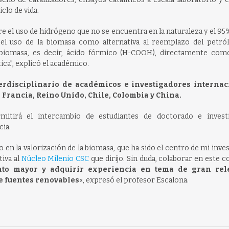
iclo de vida.
re el uso de hidrógeno que no se encuentra en la naturaleza y el 95
 el uso de la biomasa como alternativa al reemplazo del petról
 biomasa, es decir, ácido fórmico (H-COOH), directamente com
ca”, explicó el académico.
rdisciplinario de académicos e investigadores internac
Francia, Reino Unido, Chile, Colombia y China.
rmitirá el intercambio de estudiantes de doctorado e inv
est
cia.
en la valorización de la biomasa, que ha sido el centro de mi inve
tiva al
Núcleo Milenio CSC
que dirijo. Sin duda, colaborar en este 
nto mayor y adquirir experiencia en tema de gran rel
e fuentes renovables
«, expresó el profesor Escalona.