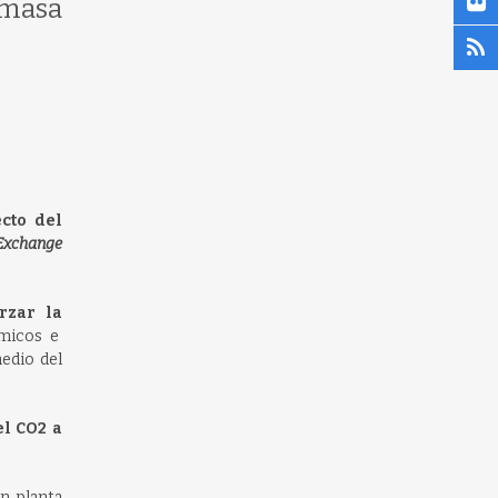
omasa
ecto del
Exchange
rzar la
micos e
edio del
el CO2 a
en planta