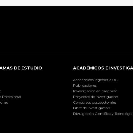
AMAS DE ESTUDIO
ACADÉMICOS E INVESTIG
Académicos Ingeniería UC
Publicaciones
o
Investigación en pregrado
 Profesional
Proyectos de investigación
iones
Concursos postdoctorales
Libro de Investigación
Divulgación Científica y Tecnológic