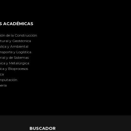
S ACADÉMICAS
ión de la Construcción
tural y Geotécnica
lica y Ambiental
nsporte y Logística
ial y de Sistemas
ica y Metalúrgica
ca y Bioprocesos
ica
omputación
ería
BUSCADOR