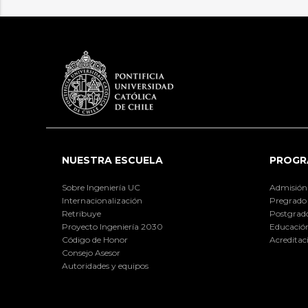
NUESTRA ESCUELA
PROGR
Sobre Ingeniería UC
Admisión
Internacionalización
Pregrado
Retribuye
Postgrad
Proyecto Ingeniería 2030
Educación
Código de Honor
Acreditac
Consejo Asesor
Autoridades y equipos