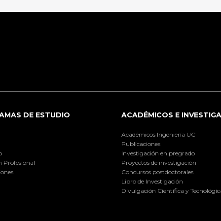
AMAS DE ESTUDIO
ACADÉMICOS E INVESTIG
Académicos Ingeniería UC
Publicaciones
o
Investigación en pregrado
 Profesional
Proyectos de investigación
iones
Concursos postdoctorales
Libro de Investigación
Divulgación Científica y Tecnológic