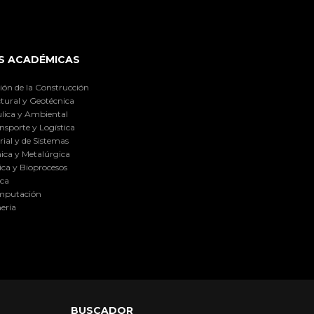
S ACADÉMICAS
ión de la Construcción
tural y Geotécnica
lica y Ambiental
nsporte y Logística
ial y de Sistemas
ica y Metalúrgica
ca y Bioprocesos
ica
omputación
ería
BUSCADOR