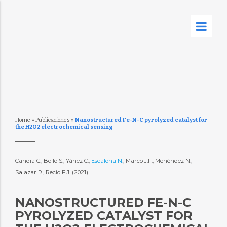
Home
»
Publicaciones
»
Nanostructured Fe-N-C pyrolyzed catalyst for
the H2O2 electrochemical sensing
Candia C., Bollo S., Yáñez C.,
Escalona N.
, Marco J.F., Menéndez N.,
Salazar R., Recio F.J. (2021)
NANOSTRUCTURED FE-N-C
PYROLYZED CATALYST FOR