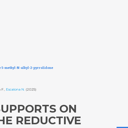
ze 5-methyl-N-alkyl-2-pyrrolidone
 F.,
Escalona N.
(2025)
SUPPORTS ON
HE REDUCTIVE