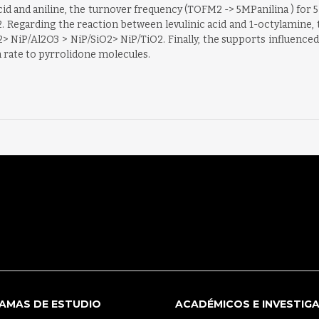
 acid and aniline, the turnover frequency (TOFM2 -> 5MPanilina ) f
. Regarding the reaction between levulinic acid and 1-octylamine
> NiP/Al2O3 > NiP/SiO2> NiP/TiO2. Finally, the supports influenced
n rate to pyrrolidone molecules.
AMAS DE ESTUDIO
ACADÉMICOS E INVESTIG