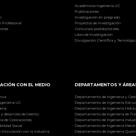
Académicos Ingeniería UC
Publicaciones
o
Investigación en pregrado
 Profesional
Proyectos de investigación
iones
Concursos postdoctorales
Libro de Investigación
Divulgación Científica y Tecnológic
ACIÓN CON EL MEDIO
DEPARTAMENTOS Y ÁREA
ncia
Departamento de Ingeniería y Gest
ngeniería UC
Departamento de Ingeniería Estruc
ería
Departamento de Ingeniería Hidráu
y desarrollo de talento
Departamento de Ingeniería de Tra
a de Colocaciones
Departamento de Ingeniería Industr
ilidad Social
Departamento de Ingeniería Mecán
e Vinculación con la Industria
Departamento de Ingeniería Quími