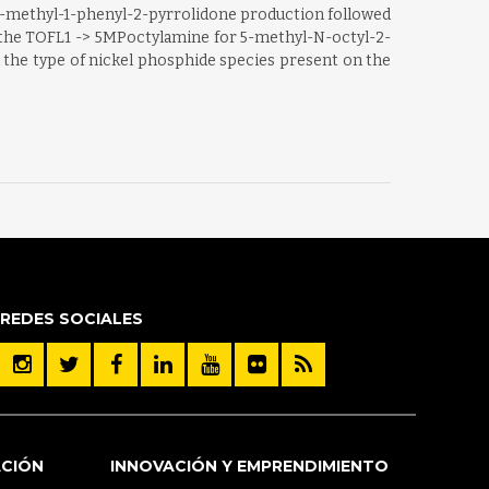
or 5-methyl-1-phenyl-2-pyrrolidone production followed
, the TOFL1 -> 5MPoctylamine for 5-methyl-N-octyl-2-
 the type of nickel phosphide species present on the
REDES SOCIALES
ACIÓN
INNOVACIÓN Y EMPRENDIMIENTO