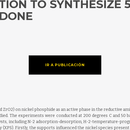
ION TO SYNTHESIZE 
IDONE
IR A PUBLICACIÓN
nd ZrO2) on nickel phosphide as an active phase in the reductive am
died. The experiments were conducted at 200 degrees C and 50 bar
ysts, including N-2 adsorption-desorption, H-2-temperature-progr
(XPS). Firstly, the supports influenced the nickel species present 