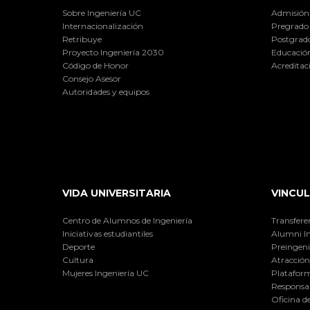
Sobre Ingeniería UC
Admisión
Internacionalización
Pregrado
Retribuye
Postgrad
Proyecto Ingeniería 2030
Educación
Código de Honor
Acreditac
Consejo Asesor
Autoridades y equipos
VIDA UNIVERSITARIA
VINCUL
Centro de Alumnos de Ingeniería
Transfere
Iniciativas estudiantiles
Alumni I
Deporte
Preingeni
Cultura
Atracción 
Mujeres Ingeniería UC
Plataform
Responsab
Oficina d