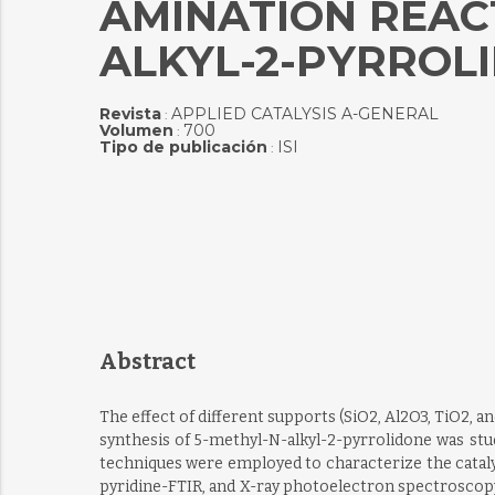
AMINATION REACT
ALKYL-2-PYRROL
Revista
APPLIED CATALYSIS A-GENERAL
:
Volumen
700
:
Tipo de publicación
ISI
:
Abstract
The effect of different supports (SiO2, Al2O3, TiO2, a
synthesis of 5-methyl-N-alkyl-2-pyrrolidone was stu
techniques were employed to characterize the catal
pyridine-FTIR, and X-ray photoelectron spectroscopy 