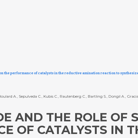
on the performance of catalysts in the reductive amination reaction to synthesi
oulard A., Sepulveda C., Kubis C., Rautenberg C., Bartling S., Dongil A., Gracia
DE AND THE ROLE OF 
E OF CATALYSTS IN T