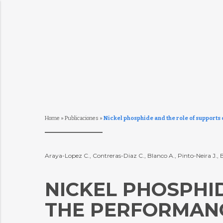
Home
»
Publicaciones
»
Nickel phosphide and the role of supports 
Araya-Lopez C., Contreras-Diaz C., Blanco A., Pinto-Neira J., B
NICKEL PHOSPHI
THE PERFORMANC