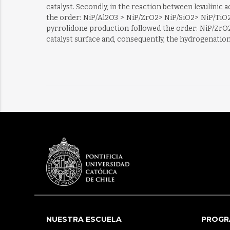
catalyst. Secondly, in the reaction between levulinic
the order: NiP/Al2O3 > NiP/ZrO2> NiP/SiO2> NiP/TiO2
pyrrolidone production followed the order: NiP/ZrO2
catalyst surface and, consequently, the hydrogenatio
NUESTRA ESCUELA
PROGR