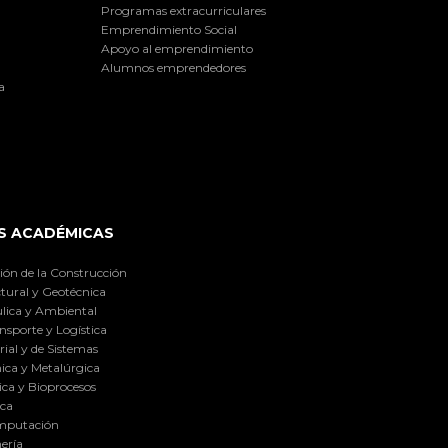
Programas extracurriculares
Emprendimiento Social
Apoyo al emprendimiento
Alumnos emprendedores
a
S ACADÉMICAS
ión de la Construcción
tural y Geotécnica
lica y Ambiental
nsporte y Logística
ial y de Sistemas
ica y Metalúrgica
ca y Bioprocesos
ica
omputación
ería