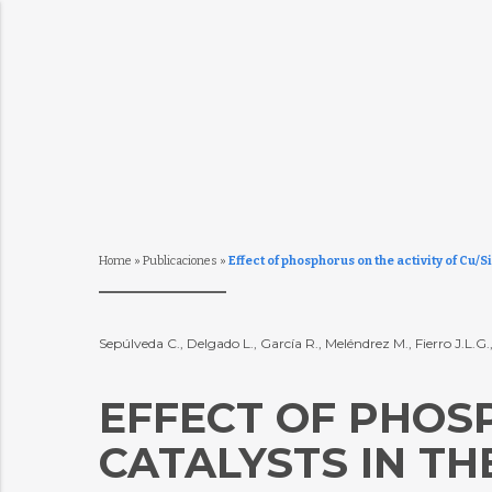
Home
»
Publicaciones
»
Effect of phosphorus on the activity of Cu/S
Sepúlveda C., Delgado L., García R., Meléndrez M., Fierro J.L.
EFFECT OF PHOSP
CATALYSTS IN T