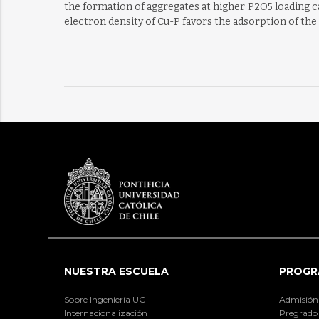
the formation of aggregates at higher P2O5 loading 
electron density of Cu-P favors the adsorption of the
NUESTRA ESCUELA
PROGR
Sobre Ingeniería UC
Admisión
Internacionalización
Pregrado