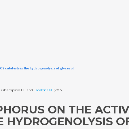
iO2 catalysts in the hydrogenolysis of glycerol
G., Ghampson I.T. and
Escalona N.
(2017)
HORUS ON THE ACTIVI
HE HYDROGENOLYSIS O