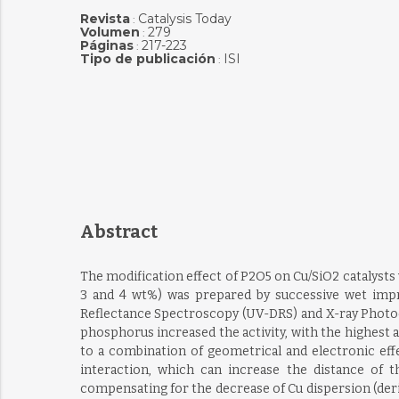
Revista
Catalysis Today
:
Volumen
279
:
Páginas
217-223
:
Tipo de publicación
ISI
:
Abstract
The modification effect of P2O5 on Cu/SiO2 catalysts w
3 and 4 wt%) was prepared by successive wet impreg
Reflectance Spectroscopy (UV-DRS) and X-ray Photoel
phosphorus increased the activity, with the highest a
to a combination of geometrical and electronic ef
interaction, which can increase the distance of t
compensating for the decrease of Cu dispersion (deriv