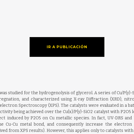
IR A PUBLICACIÓN
as studied for the hydrogenolysis of glycerol. A series of Cu/P(y)-S
nation, and characterized using X-ray Diffraction (XRD), nitro
ectron Spectroscopy (XPS). The catalysts were evaluated in a batc
ctivity being achieved over the Cu(x)/P(y)-SiO2 catalyst with P2O5 l
fect induced by P2O5 on Cu metallic species. In fact, UV-DRS a
he Cu-Cu metal bond, and consequently increase the electron den
ed from XPS results). However, this applies only to catalysts with 