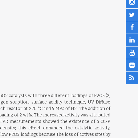
iO2 catalysts with three different loadings of P2O5 (2,
gen sorption, surface acidity technique, UV-Diffuse
h reactor at 220 °C and 5 MPa of H2. The addition of
oading of 2 wt%. The increased activity was attributed
nd TPR measurements showed the existence of a Cu-P
sity; this effect enhanced the catalytic activity,
low P2O5 loadings because the loss of actives sites by