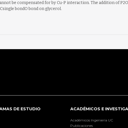
cannot be compensated for by Cu-P interaction. The addition of P2O
 Csingle bondO bond on glycerol.
AMAS DE ESTUDIO
ACADÉMICOS E INVESTIG
Académicos Ingeniería UC
Publicaciones