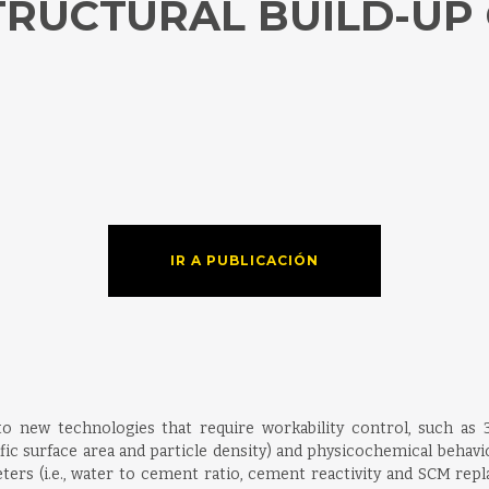
TRUCTURAL BUILD-UP
IR A PUBLICACIÓN
 to new technologies that require workability control, such as
ific surface area and particle density) and physicochemical behavior
ers (i.e., water to cement ratio, cement reactivity and SCM rep