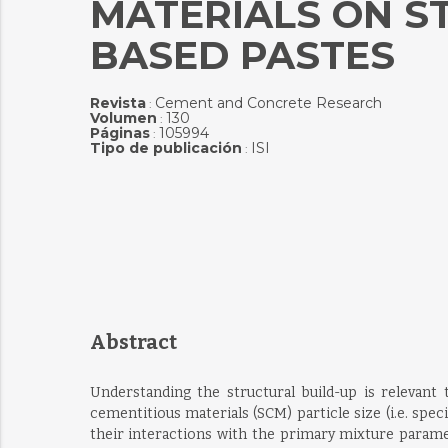
MATERIALS ON S
BASED PASTES
Revista
Cement and Concrete Research
:
Volumen
130
:
Páginas
105994
:
Tipo de publicación
ISI
:
Abstract
Understanding the structural build-up is relevant
cementitious materials (SCM) particle size (i.e. spec
their interactions with the primary mixture paramet