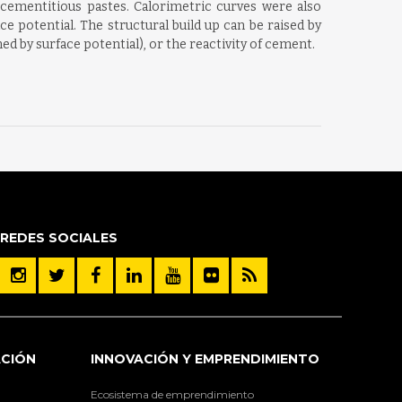
f cementitious pastes. Calorimetric curves were also
e potential. The structural build up can be raised by
d by surface potential), or the reactivity of cement.
REDES SOCIALES
ACIÓN
INNOVACIÓN Y EMPRENDIMIENTO
Ecosistema de emprendimiento