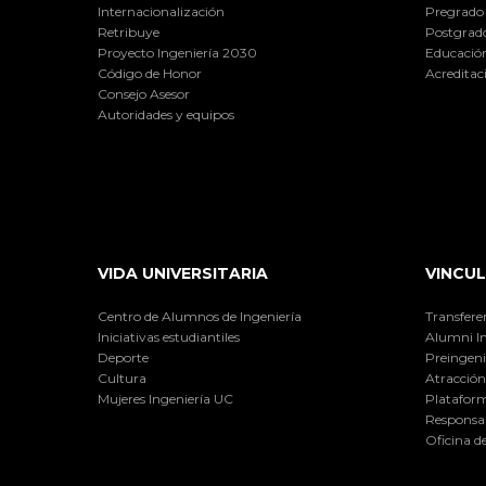
Internacionalización
Pregrado
Retribuye
Postgrad
Proyecto Ingeniería 2030
Educación
Código de Honor
Acreditac
Consejo Asesor
Autoridades y equipos
VIDA UNIVERSITARIA
VINCUL
Centro de Alumnos de Ingeniería
Transfere
Iniciativas estudiantiles
Alumni I
Deporte
Preingeni
Cultura
Atracción 
Mujeres Ingeniería UC
Plataform
Responsab
Oficina d