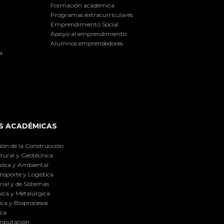
Formación académica
Programas extracurriculares
Emprendimiento Social
Apoyo al emprendimiento
Alumnos emprendedores
a
S ACADÉMICAS
ión de la Construcción
tural y Geotécnica
lica y Ambiental
nsporte y Logística
ial y de Sistemas
ica y Metalúrgica
ca y Bioprocesos
ica
omputación