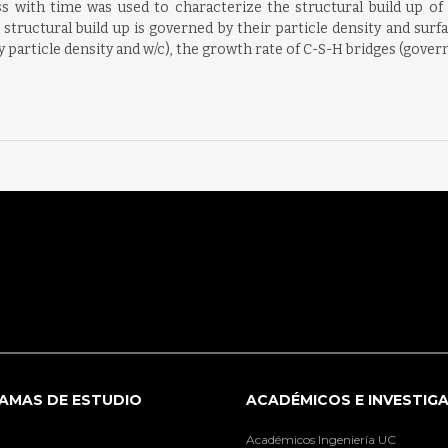
ss with time was used to characterize the structural build up o
tructural build up is governed by their particle density and surfac
particle density and w/c), the growth rate of C-S-H bridges (governe
AMAS DE ESTUDIO
ACADÉMICOS E INVESTIG
Académicos Ingeniería UC