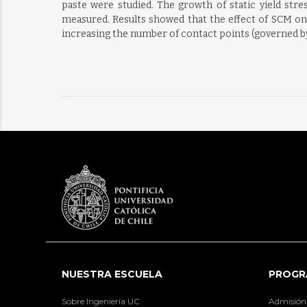
paste were studied. The growth of static yield stre
measured. Results showed that the effect of SCM on s
increasing the number of contact points (governed by 
NUESTRA ESCUELA
PROGR
Sobre Ingeniería UC
Admisión