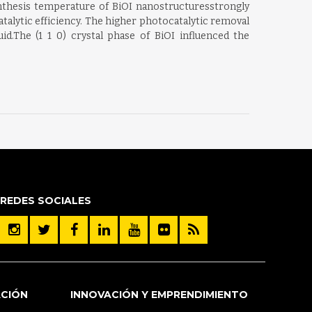
ynthesis temperature of BiOI nanostructuresstrongly
talytic efficiency. The higher photocatalytic removal
d.The (1 1 0) crystal phase of BiOI influenced the
REDES SOCIALES
ACIÓN
INNOVACIÓN Y EMPRENDIMIENTO