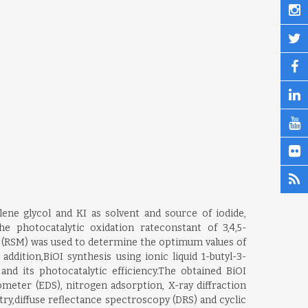
ne glycol and KI as solvent and source of iodide,
e photocatalytic oxidation rateconstant of 3,4,5-
gy (RSM) was used to determine the optimum values of
ddition,BiOI synthesis using ionic liquid 1-butyl-3-
nd its photocatalytic efficiency.The obtained BiOI
eter (EDS), nitrogen adsorption, X-ray diffraction
y,diffuse reflectance spectroscopy (DRS) and cyclic