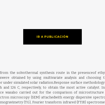
IR A PUBLICACIÓN
rom the solvothermal synthesis route in the presenceof ethyle
iswere obtained by using multivariate analysis and choosing th
ctor under simulated solar radiation.Response surface methodolo
d 126 C, respectively, to obtain the most active catalyst. In a
ce wasalso carried out for the comparison of microstructure a
ctron microscopy (SEM) attachedwith energy dispersive spectrom
mogravimetry (TG), Fourier transform infrared (FTIR) spectrometr