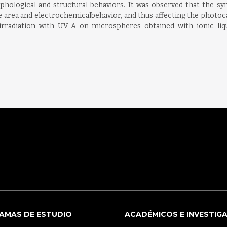
hological and structural behaviors. It was observed that the s
e area and electrochemicalbehavior, and thus affecting the photoca
irradiation with UV-A on microspheres obtained with ionic liqui
AMAS DE ESTUDIO
ACADÉMICOS E INVESTIG