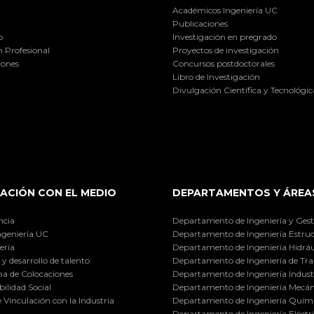
Académicos Ingeniería UC
Publicaciones
o
Investigación en pregrado
 Profesional
Proyectos de investigación
iones
Concursos postdoctorales
Libro de Investigación
Divulgación Científica y Tecnológic
ACIÓN CON EL MEDIO
DEPARTAMENTOS Y ÁREA
ncia
Departamento de Ingeniería y Gest
ngeniería UC
Departamento de Ingeniería Estruc
ería
Departamento de Ingeniería Hidráu
y desarrollo de talento
Departamento de Ingeniería de Tra
a de Colocaciones
Departamento de Ingeniería Industr
ilidad Social
Departamento de Ingeniería Mecán
e Vinculación con la Industria
Departamento de Ingeniería Quími
Departamento de Ingeniería Eléctr