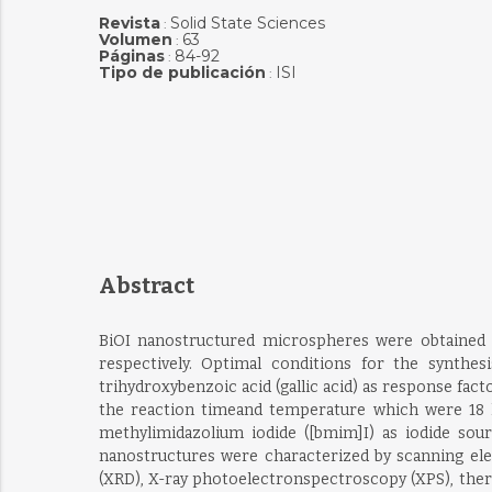
Revista
Solid State Sciences
:
Volumen
63
:
Páginas
84-92
:
Tipo de publicación
ISI
:
Abstract
BiOI nanostructured microspheres were obtained f
respectively. Optimal conditions for the synthes
trihydroxybenzoic acid (gallic acid) as response fa
the reaction timeand temperature which were 18 h an
methylimidazolium iodide ([bmim]I) as iodide sour
nanostructures were characterized by scanning ele
(XRD), X-ray photoelectronspectroscopy (XPS), ther