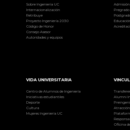
Sobre Ingeniería UC
Admisión
Internacionalización
Pregrado
Retribuye
Postgrad
Proyecto Ingeniería 2030
Educación
Código de Honor
Acreditac
Consejo Asesor
Autoridades y equipos
VIDA UNIVERSITARIA
VINCUL
Centro de Alumnos de Ingeniería
Transfere
Iniciativas estudiantiles
Alumni I
Deporte
Preingeni
Cultura
Atracción 
Mujeres Ingeniería UC
Plataform
Responsab
Oficina d