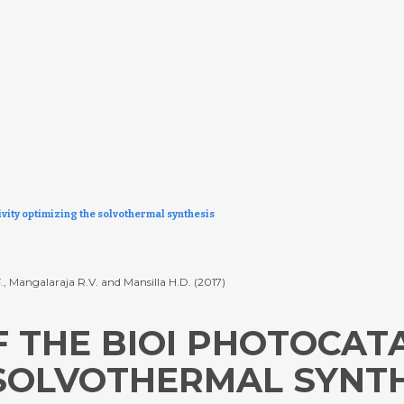
ivity optimizing the solvothermal synthesis
., Mangalaraja R.V. and Mansilla H.D. (2017)
THE BIOI PHOTOCATA
 SOLVOTHERMAL SYNT