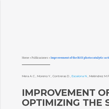
Home
»
Publicaciones
»
Improvement of the BiOI photocatalytic act
Mera A.C., Moreno Y., Contreras D.,
Escalona N.
, Meléndrez M.F
IMPROVEMENT OF 
OPTIMIZING THE