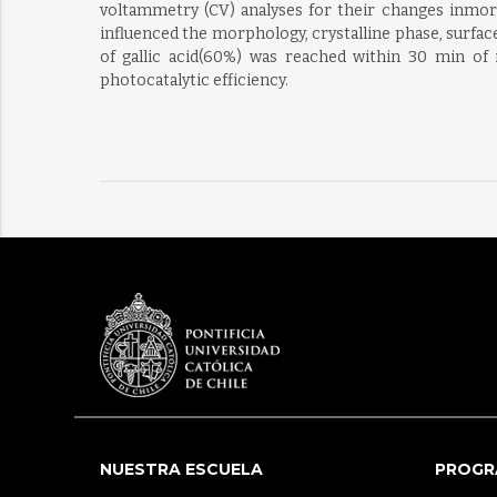
voltammetry (CV) analyses for their changes inmorp
influenced the morphology, crystalline phase, surfac
of gallic acid(60%) was reached within 30 min of 
photocatalytic efficiency.
NUESTRA ESCUELA
PROGR