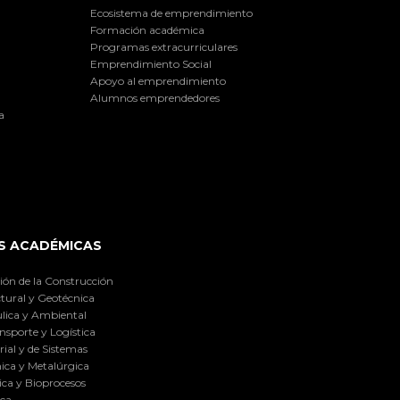
Ecosistema de emprendimiento
Formación académica
Programas extracurriculares
Emprendimiento Social
Apoyo al emprendimiento
Alumnos emprendedores
a
S ACADÉMICAS
ión de la Construcción
tural y Geotécnica
lica y Ambiental
nsporte y Logística
ial y de Sistemas
ica y Metalúrgica
ca y Bioprocesos
ica