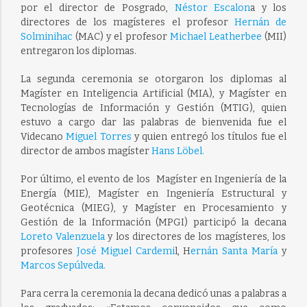
por el director de Posgrado,
Néstor Escalon
a y los
directores de los magísteres el profesor
Hernán de
Solminihac
(MAC) y el profesor
Michael Leatherbee
(MII)
entregaron los diplomas.
La segunda ceremonia se otorgaron los diplomas al
Magíster en Inteligencia Artificial (MIA), y Magíster en
Tecnologías de Información y Gestión (MTIG), quien
estuvo a cargo dar las palabras de bienvenida fue el
Videcano
Miguel Torres
y quien entregó los títulos fue el
director de ambos magíster
Hans Löbel.
Por último, el evento de los Magíster en Ingeniería de la
Energía (MIE), Magíster en Ingeniería Estructural y
Geotécnica (MIEG), y Magíster en Procesamiento y
Gestión de la Información (MPGI) participó la decana
Loreto Valenzuela
y los directores de los magísteres, los
profesores
José Miguel Cardemi
l, H
ernán Santa María
y
Marcos Sepúlveda.
Para cerra la ceremonia la decana dedicó unas a palabras a