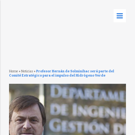
Home
»
Noticias
»
Profesor Hernán de Solminihac será parte del
Comité Estratégico para el impulso del Hidrógeno Verde