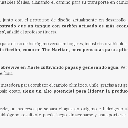
ustibles fósiles, allanando el camino para su transporte en cami
 junto con el prototipo de diseño actualmente en desarrollo, 
strado que un tanque con carbón activado es más econ
es
”, añadió el profesor Huerta.
o para el uso de hidrógeno verde en hogares, industrias o vehículos.
ia ficción, como en The Martian, pero pensadas para apli
 sobrevive en Marte cultivando papas y generando agua.
Per
elícula.
etedora para combatir el cambio climático. Chile, gracias a su ge
 bajo costo,
tiene un alto potencial para liderar la produc
rde,
un proceso que separa el agua en oxígeno e hidrógeno ut
l hidrógeno resultante puede luego almacenarse y transportarse 