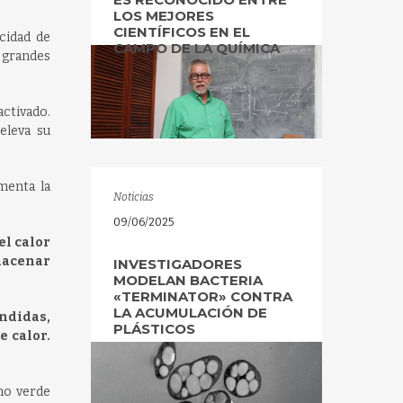
LOS MEJORES
CIENTÍFICOS EN EL
cidad de
CAMPO DE LA QUÍMICA
 grandes
activado.
eleva su
menta la
Noticias
09/06/2025
el calor
macenar
INVESTIGADORES
MODELAN BACTERIA
«TERMINATOR» CONTRA
LA ACUMULACIÓN DE
endidas,
PLÁSTICOS
e calor.
eno verde