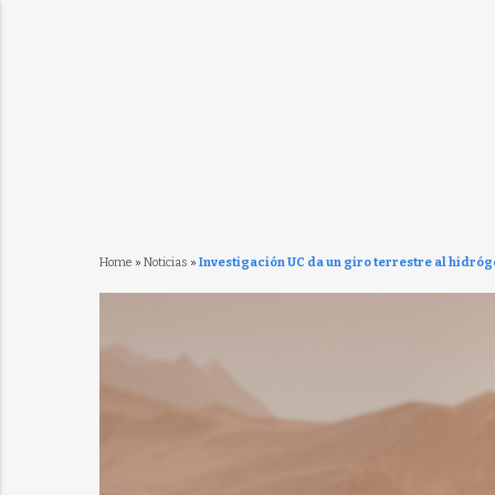
Home
»
Noticias
»
Investigación UC da un giro terrestre al hidróg