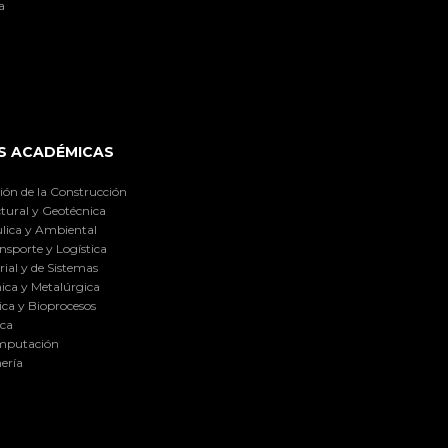
a
S ACADÉMICAS
ión de la Construcción
tural y Geotécnica
lica y Ambiental
nsporte y Logística
ial y de Sistemas
ica y Metalúrgica
ca y Bioprocesos
ica
omputación
ería