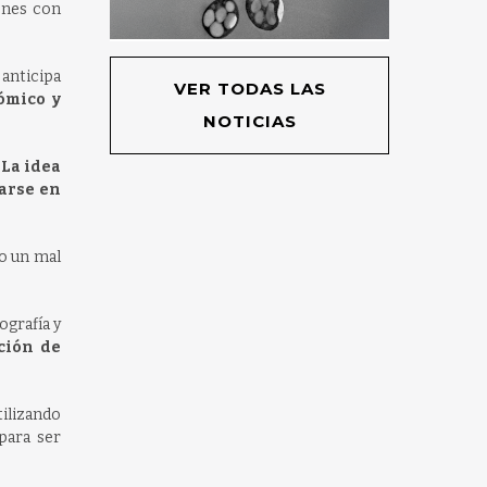
ones con
anticipa
VER TODAS LAS
ómico y
NOTICIAS
La idea
carse en
o un mal
ografía y
ción de
ilizando
para ser