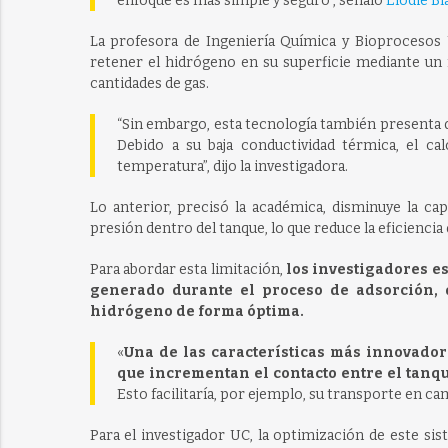
enfoque es más simple y seguro”, señaló
Elodie B
La profesora de Ingeniería Química y Bioprocesos 
retener el hidrógeno en su superficie mediante u
cantidades de gas.
“Sin embargo, esta tecnología también presenta d
Debido a su baja conductividad térmica, el ca
temperatura”, dijo la investigadora.
Lo anterior, precisó la académica, disminuye la c
presión dentro del tanque, lo que reduce la eficiencia
Para abordar esta limitación,
los investigadores es
generado durante el proceso de adsorción,
hidrógeno de forma óptima.
«
Una de las características más innovador
que incrementan el contacto entre el tanqu
Esto facilitaría, por ejemplo, su transporte en c
Para el investigador UC, la optimización de este si