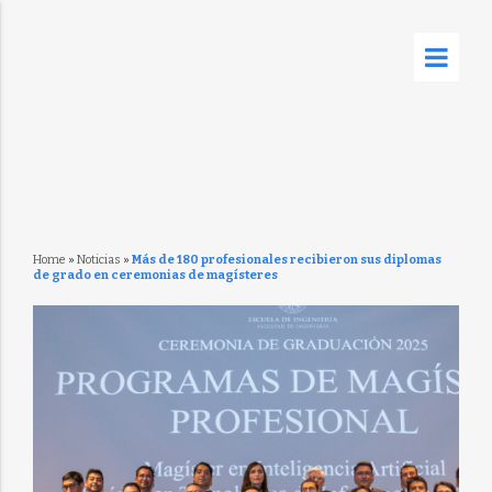
Home
»
Noticias
»
Más de 180 profesionales recibieron sus diplomas
de grado en ceremonias de magísteres