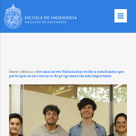
Home
»
Noticias
»
Decana Loreto Valenzuela recibe a estudiantes que
participaron en concurso de programación más importante