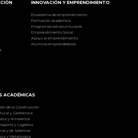
ACIÓN
INNOVACIÓN Y EMPRENDIMIENTO
Ecosistema de emprendimiento
Formación académica
Programas extracurriculares
Emprendimiento Social
Apoyo al emprendimiento
Alumnos emprendedores
a
S ACADÉMICAS
ión de la Construcción
tural y Geotécnica
lica y Ambiental
nsporte y Logística
ial y de Sistemas
ica y Metalúrgica