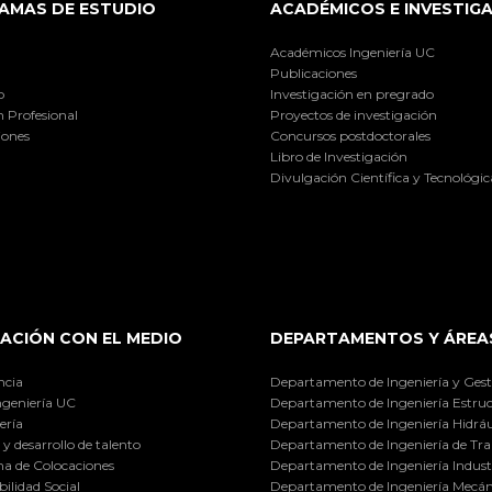
AMAS DE ESTUDIO
ACADÉMICOS E INVESTIG
Académicos Ingeniería UC
Publicaciones
o
Investigación en pregrado
 Profesional
Proyectos de investigación
iones
Concursos postdoctorales
Libro de Investigación
Divulgación Científica y Tecnológic
ACIÓN CON EL MEDIO
DEPARTAMENTOS Y ÁREA
ncia
Departamento de Ingeniería y Gest
ngeniería UC
Departamento de Ingeniería Estruc
ería
Departamento de Ingeniería Hidráu
y desarrollo de talento
Departamento de Ingeniería de Tra
a de Colocaciones
Departamento de Ingeniería Industr
ilidad Social
Departamento de Ingeniería Mecán