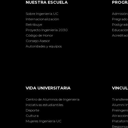
NUESTRA ESCUELA
PROGR
Sobre Ingeniería UC
Admisión
Internacionalización
Pregrado
Retribuye
Postgrad
Proyecto Ingeniería 2030
Educación
Código de Honor
Acreditac
Consejo Asesor
Autoridades y equipos
VIDA UNIVERSITARIA
VINCUL
Centro de Alumnos de Ingeniería
Transfere
Iniciativas estudiantiles
Alumni I
Deporte
Preingeni
Cultura
Atracción 
Mujeres Ingeniería UC
Plataform
Responsab