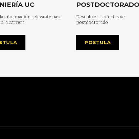
NIERÍA UC
POSTDOCTORAD
la información relevante para
Descubre las ofertas de
 a la carrera.
postdoctorado
STULA
POSTULA