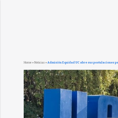
Home
»
Noticias
»
Admisión Equidad UC abre sus postulaciones p