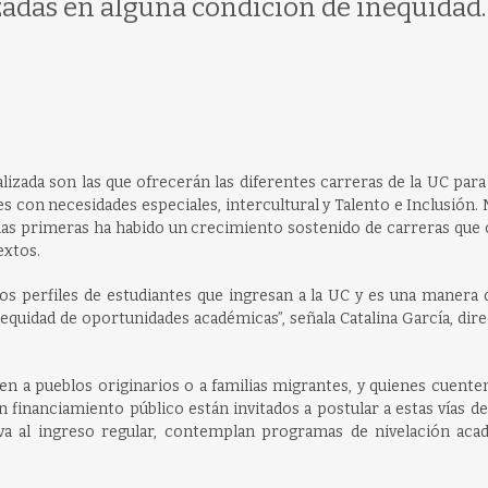
zadas en alguna condición de inequidad.
izada son las que ofrecerán las diferentes carreras de la UC para 
s con necesidades especiales, intercultural y Talento e Inclusión.
a las primeras ha habido un crecimiento sostenido de carreras que
extos.
 los perfiles de estudiantes que ingresan a la UC y es una manera
inequidad de oportunidades académicas”, señala Catalina García, dir
en a pueblos originarios o a familias migrantes, y quienes cuent
financiamiento público están invitados a postular a estas vías d
va al ingreso regular, contemplan programas de nivelación aca