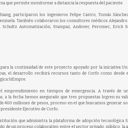
ma que permite monitorear a distancia la respuesta del paciente.
Chiang, participaron los ingenieros Felipe Castro, Tomás Sánchez
lenzuela. También colaboraron los consultores médicos Alejandro
 Schultz Automatización, Stampaz, Andover, Peromec, Erick S
o para la continuidad de este proyecto apoyado por la iniciativa U
bas, el desarrollo recibirá recursos tanto de Corfo como desde e
ógica SiEmpre.
el emprendimiento en tiempos de emergencia. A través de un
s, a la fecha hemos asegurado que tres propuestas logren su vali
 de 400 millones de pesos, proceso en el que buscamos generar so
epresidente Ejecutivo de Corfo.
nstitución que administra la plataforma de adopción tecnológica 
ado de un proceso colaborativo entre el sector privado, público, la