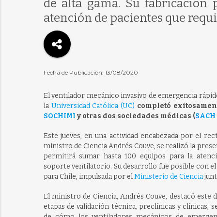
de alta gama. Su fabricación 
atención de pacientes que requie
Fecha de Publicación: 13/08/2020
El ventilador mecánico invasivo de emergencia rápi
la
Universidad Católica (UC)
completó exitosament
SOCHIMI
y otras dos sociedades médicas (
SACH
Este jueves, en una actividad encabezada por el rec
ministro de Ciencia Andrés Couve, se realizó la prese
permitirá sumar hasta 100 equipos para la atenc
soporte ventilatorio. Su desarrollo fue posible con el
para Chile, impulsada por el
Ministerio de Ciencia
junt
El ministro de Ciencia, Andrés Couve, destacó este d
etapas de validación técnica, preclínicas y clínicas,
de cómo los ventiladores mecánicos de emergenc