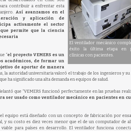
ara contribuir a enfrentar esta
ranjero.
Así avanzamos en el
eración y aplicación de
cipa activamente el sector
, que permite que la ciencia
ecesaria
El ventilador mecánico compl
éxito la última etapa en 
ue “
el proyecto VEMERS es un
clínicas con pacientes.
os académicos, de formar un
objetivo de aportar de manera
s, la autoridad universitaria valoró el trabajo de los ingenieros y su
que ha significado una alta demanda en equipos de salud.
adelantó que “VEMERS funcionó perfectamente en las pruebas reali
ra ser usado como ventilador mecánico en pacientes en cu
 el equipo está diseñado con un concepto de fabricación por ens
al, y su costo es diez veces menor que el de un computador de al
iable para países en desarrollo. El ventilador funciona conect