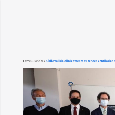
Home
»
Noticias
»
Chile valida clínicamente su tercer ventilador