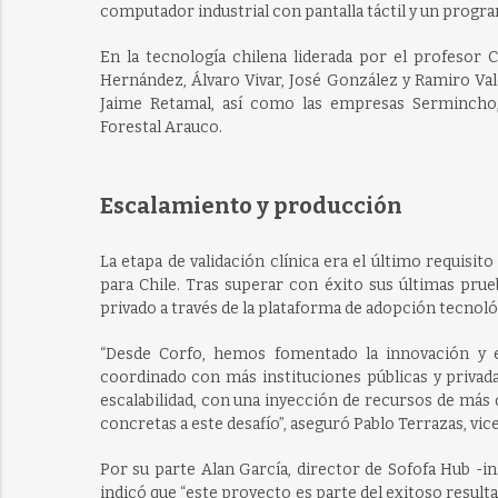
computador industrial con pantalla táctil y un progra
En la tecnología chilena liderada por el profesor 
Hernández, Álvaro Vivar, José González y Ramiro Va
Jaime Retamal, así como las empresas Sermincho,
Forestal Arauco.
Escalamiento y producción
La etapa de validación clínica era el último requisit
para Chile. Tras superar con éxito sus últimas prue
privado a través de la plataforma de adopción tecnol
“Desde Corfo, hemos fomentado la innovación y 
coordinado con más instituciones públicas y privada
escalabilidad, con una inyección de recursos de más
concretas a este desafío”, aseguró Pablo Terrazas, vic
Por su parte Alan García, director de Sofofa Hub -i
indicó que “este proyecto es parte del exitoso result