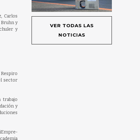
, Carlos
 Bruhn y
VER TODAS LAS
chuler y
NOTICIAS
n Respiro
l sector
 trabajo
dación y
luciones
SiEmpre-
 academia