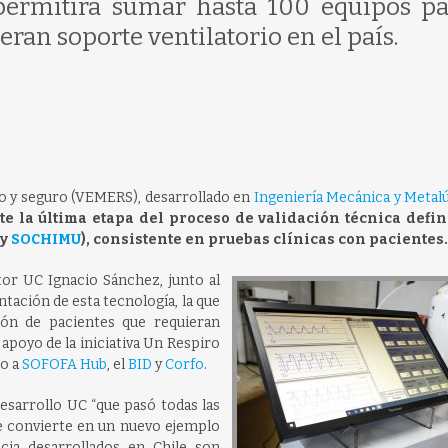
permitirá sumar hasta 100 equipos pa
ran soporte ventilatorio en el país.
do y seguro (VEMERS), desarrollado en
Ingeniería Mecánica y Metal
e la última etapa del proceso de validación técnica defi
y
SOCHIMU
), consistente en pruebas clínicas con pacientes.
tor UC Ignacio Sánchez, junto al
ntación de esta tecnología, la que
ión de pacientes que requieran
 apoyo de la iniciativa Un Respiro
o a
SOFOFA Hub
, el
BID
y
Corfo
.
esarrollo UC “que pasó todas las
 se convierte en un nuevo ejemplo
ia desarrollados en Chile son