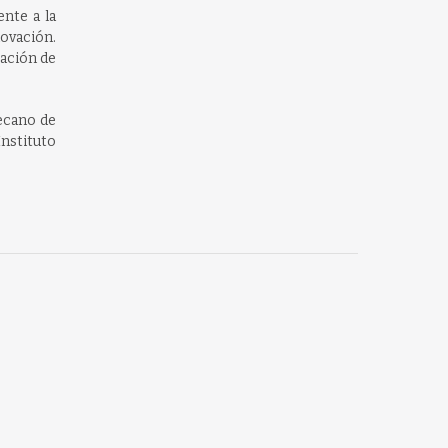
ente a la
novación.
eación de
ecano de
Instituto