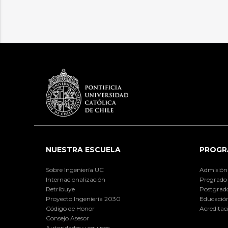
NUESTRA ESCUELA
PROGR
Sobre Ingeniería UC
Admisión
Internacionalización
Pregrado
Retribuye
Postgrad
Proyecto Ingeniería 2030
Educación
Código de Honor
Acreditac
Consejo Asesor
Autoridades y equipos