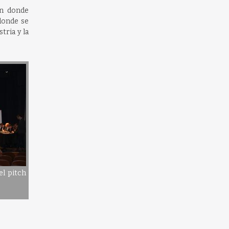
ón donde
 donde se
tria y la
el pitch