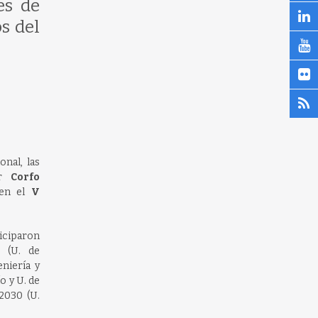
es de
s del
nal, las
or
Corfo
 en el
V
ticiparon
 (U. de
niería y
o y U. de
2030 (U.