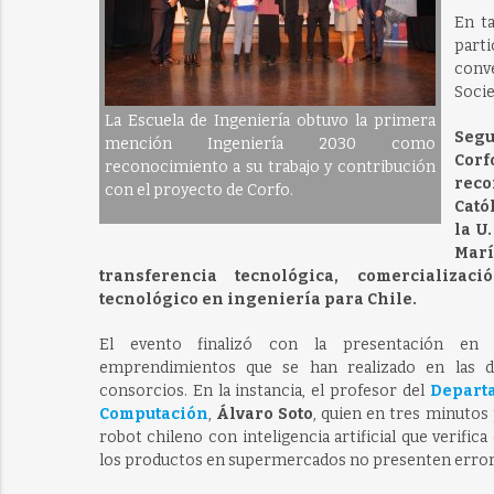
En t
parti
conv
Socie
La Escuela de Ingeniería obtuvo la primera
Seg
mención Ingeniería 2030 como
Co
reconocimiento a su trabajo y contribución
rec
con el proyecto de Corfo.
Cató
la U
Mar
transferencia tecnológica, comercializa
tecnológico en ingeniería para Chile.
El evento finalizó con la presentación en
emprendimientos que se han realizado en las dis
consorcios. En la instancia, el profesor del
Depart
Computación
,
Álvaro Soto
, quien en tres minuto
robot chileno con inteligencia artificial que verific
los productos en supermercados no presenten error