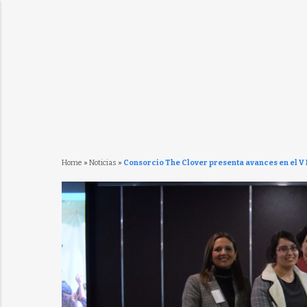
Home
»
Noticias
»
Consorcio The Clover presenta avances en el V