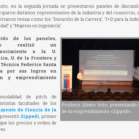
anto, en la segunda jornada se presentaron paneles de discusi
ciparon distintos representantes de la industria y del consorcio,
ersaron temas como los “
Duración de la Carrera”, “I+D para la Indus
dad” y “Mujeres en Ingeniería”.
uido de los paneles,
rfo realizó un
onocimiento a la U.
lica, U. de la Frontera y
. Técnica Federico Santa
ía por sus logros en
ción y emprendimiento
 modalidad de pitch de
tintas facultades de los
Profesor Álvaro Soto, presentando 
amento de Ciencia de la
de su emprendimiento «Zippedi».
s presentó
Zippedi
, primer
a que los precios y orden de
es.