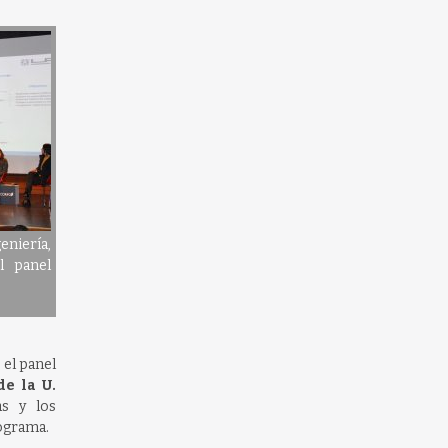
eniería,
l panel
el panel
e la U.
as y los
rograma.