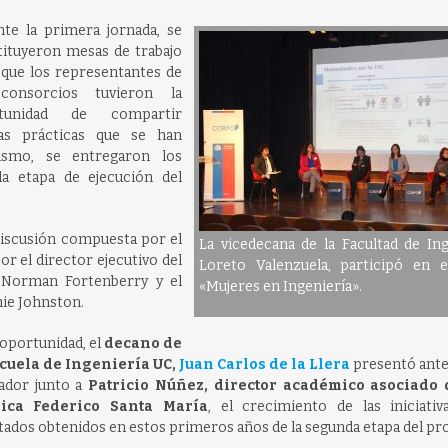
nte la primera jornada, se
tituyeron mesas de trabajo
 que los representantes de
consorcios tuvieron la
rtunidad de compartir
as prácticas que se han
ismo, se entregaron los
da etapa de ejecución del
 discusión compuesta por el
La vicedecana de la Facultad de Ing
or el director ejecutivo del
Loreto Valenzuela, participó en e
 Norman Fortenberry y el
«Mujeres en Ingeniería».
hie Johnston.
 oportunidad, el
decano de
cuela de Ingeniería UC,
Juan Carlos de la Llera
presentó ante 
uador junto a
Patricio Núñez, director académico asociado d
ica Federico Santa María
, el crecimiento de las iniciativ
tados obtenidos en estos primeros años de la segunda etapa del p