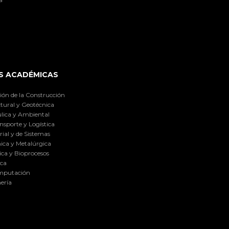
S ACADÉMICAS
ión de la Construcción
tural y Geotécnica
lica y Ambiental
nsporte y Logística
ial y de Sistemas
ica y Metalúrgica
ca y Bioprocesos
ica
omputación
ería