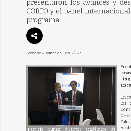
presentaron los avances y des
CORFO y el panel internacional
programa.
Fecha de Publicación: 05/07/2019
Frent
casa
“Ing
Encu
En es
los 
Conce
Cienc
Talca
Austr
Patricio Nuñez, director académico de