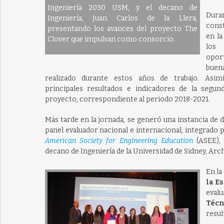
Ingeniería 2030 USM, y el decano de
Dura
Ingeniería, Juan Carlos de la Llera,
cons
presentando los avances del proyecto The
en la
Clover que impulsan como consorcio.
los 
opo
buen
realizado durante estos años de trabajo. Asim
principales resultados e indicadores de la segun
proyecto, correspondiente al periodo 2018-2021.
Más tarde en la jornada, se generó una instancia de
panel evaluador nacional e internacional, integrado p
American Society for Engineering Education
(ASEE),
decano de Ingeniería de la Universidad de Sidney, Arc
En la
la
Es
eval
Técn
resul