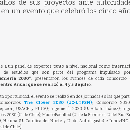
afíos de sus proyectos ante autoridad
 en un evento que celebró los cinco año
e a un panel de expertos tanto a nivel nacional como internacio
s de estudios que son parte del programa impulsado p
eniería 2030”
, presentaron los avances de cada consorcio
entro Anual que se realizó el 4 y 5 de julio
.
ta oportunidad, el evento se realizó en dos jornadas en las que par
consorcios
The Clover 2030 (UC-UTFSM)
; Consorcio 2030
pción, USACH y PUCV); Ingeniería 2030 (U. Adolfo Ibáñez); Inge
ias 2030 (U. de Chile); MacroFacultad (U. de la Frontera, U del Bío-Bí
), Heuma (U. Católica del Norte y U. de Antofagasta) e InnovING:
al de Chile).