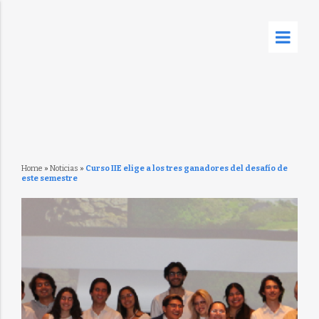
Home
»
Noticias
»
Curso IIE elige a los tres ganadores del desafío de
este semestre