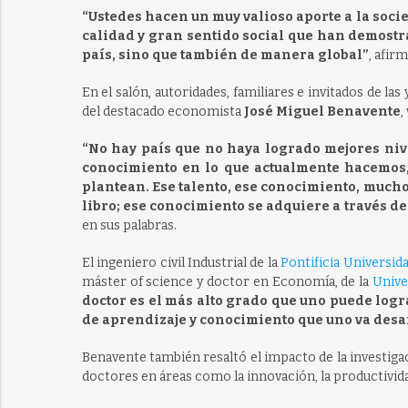
“Ustedes hacen un muy valioso aporte a la soci
calidad y gran sentido social que han demostr
país, sino que también de manera global”
, afir
En el salón, autoridades, familiares e invitados de la
del destacado economista
José Miguel Benavente
,
“No hay país que no haya logrado mejores nive
conocimiento en lo que actualmente hacemos, 
plantean. Ese talento, ese conocimiento, mucho
libro; ese conocimiento se adquiere a través 
en sus palabras.
El ingeniero civil Industrial de la
Pontificia Universida
máster of science y doctor en Economía, de la
Unive
doctor es el más alto grado que uno puede log
de aprendizaje y conocimiento que uno va desa
Benavente también resaltó el impacto de la investigac
doctores en áreas como la innovación, la productivid