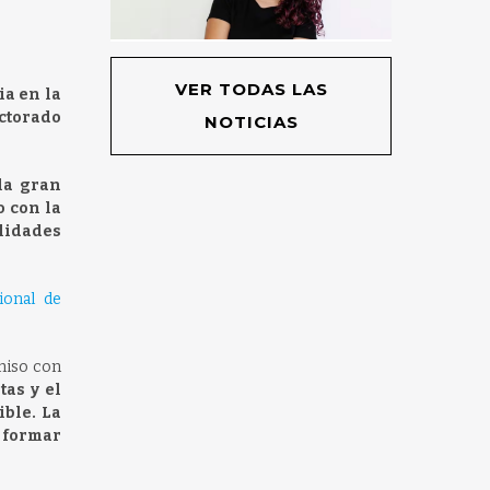
VER TODAS LAS
ia en la
octorado
NOTICIAS
la gran
o con la
ilidades
ional de
miso con
tas y el
ible. La
 formar