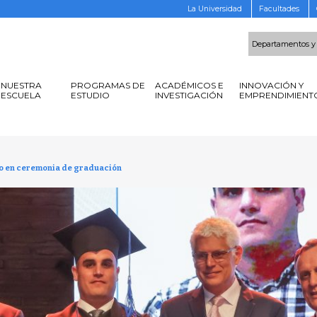
La Universidad
Facultades
Departamentos y
NUESTRA
PROGRAMAS DE
ACADÉMICOS E
INNOVACIÓN Y
ESCUELA
ESTUDIO
INVESTIGACIÓN
EMPRENDIMIENT
do en ceremonia de graduación