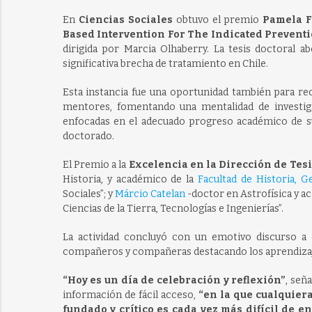
En
Ciencias Sociales
obtuvo el premio
Pamela 
Based Intervention For The Indicated Preventi
dirigida por Marcia Olhaberry. La tesis doctoral 
significativa brecha de tratamiento en Chile.
Esta instancia fue una oportunidad también para r
mentores, fomentando una mentalidad de investiga
enfocadas en el adecuado progreso académico de sus
doctorado.
El Premio a la
Excelencia en la Dirección de Tesi
Historia, y académico de la
Facultad de Historia, Ge
Sociales”; y
Márcio Catelan
-doctor en Astrofísica y a
Ciencias de la Tierra, Tecnologías e Ingenierías”.
La actividad concluyó con un emotivo discurso a 
compañeros y compañeras destacando los aprendizaje
“Hoy es un día de celebración y reflexión”
, señ
información de fácil acceso,
“en la que cualquiera
fundado y crítico es cada vez más difícil de e