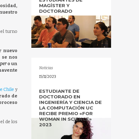
MAGÍSTER Y
rosidad,
DOCTORADO
 nuestro
 el turno
ar nuevo
 se nos
per
o un
Noticias
navente
15/11/2023
e Chile
y
ESTUDIANTE DE
grado de
DOCTORADO EN
INGENIERÍA Y CIENCIA DE
 proceso
LA COMPUTACIÓN UC
RECIBE PREMIO «FOR
WOMAN IN SCIENCE»
el de los
2023