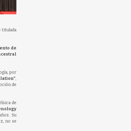
 titulada
iento de
ncestral
ogía, por
lation”
,
moción de
física de
enology
uñoz. Su
tz, no se