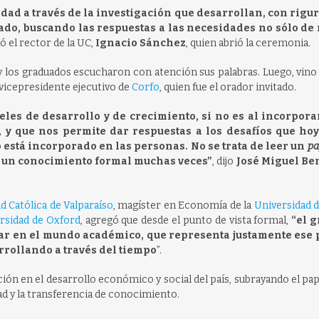
edad a través de la investigación que desarrollan, con rigu
ado, buscando las respuestas a las necesidades no sólo de
mó el rector de la UC,
Ignacio Sánchez
, quien abrió la ceremonia.
s y los graduados escucharon con atención sus palabras. Luego, vino
 vicepresidente ejecutivo de
Corfo
, quien fue el orador invitado.
les de desarrollo y de crecimiento, si no es al incorpor
y que nos permite dar respuestas a los desafíos que hoy
 está incorporado en las personas. No se trata de leer un
pa
de un conocimiento formal muchas veces”
, dijo
José Miguel Be
d Católica de Valparaíso
, magíster en Economía de la
Universidad d
rsidad de Oxford
, agregó que desde el punto de vista formal,
“el 
rar en el mundo académico, que representa justamente ese
rrollando a través del tiempo
”.
ión en el desarrollo económico y social del país, subrayando el pap
ad y la transferencia de conocimiento.