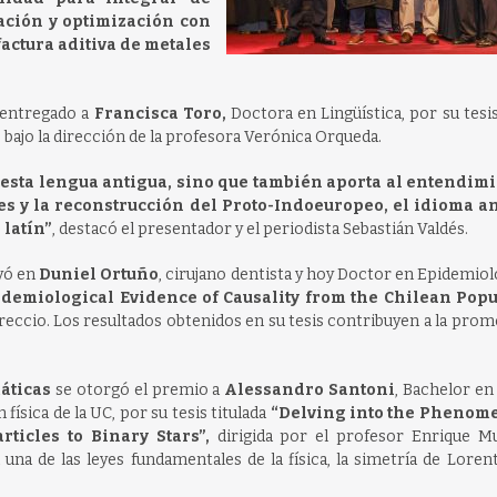
ción y optimización con
actura aditiva de metales
 entregado a
Francisca Toro,
Doctora en Lingüística, por su tesis
 bajo la dirección de la profesora Verónica Orqueda.
e esta lengua antigua, sino que también aporta al entendim
es y la reconstrucción del Proto-Indoeuropeo, el idioma a
latín”
, destacó el presentador y el periodista Sebastián Valdés.
yó en
Duniel Ortuño
, cirujano dentista y hoy Doctor en Epidemiol
demiological Evidence of Causality from the Chilean Popu
rreccio. Los resultados obtenidos en su tesis contribuyen a la pro
áticas
se otorgó el premio a
Alessandro Santoni
, Bachelor en 
n física de la UC, por su tesis titulada
“Delving into the Phenom
rticles to Binary Stars”,
dirigida por el profesor Enrique M
 una de las leyes fundamentales de la física, la simetría de Loren