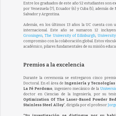
Entre los graduados de este año 52 estudiantes son ex
por Venezuela (7), Ecuador (6) y Cuba (5), además de Mé
Salvador y Argentina.
Además, en los últimos 13 años la UC cuenta con u
internacional. Este año se sumaron 12 incluy
Groningen
,
The University of Edinburgh
,
Universit
compromiso con la colaboración global. Estos vínculo
académico, pilares fundamentales de su misión educat
Premios a la excelencia
Durante la ceremonia se entregaron cinco premio
Doctoral. En el área de
Ingeniería y Tecnologías
La Fé Perdomo
, ingeniero mecánico de la
Universi
doctor en Ciencias de la Ingeniería, por su tesis
Optimization Of The Laser-Based Powder Bed
Stainless Steel Alloy
”, dirigida por el profesor
Jorg
“Su investigación se distingue por su hab