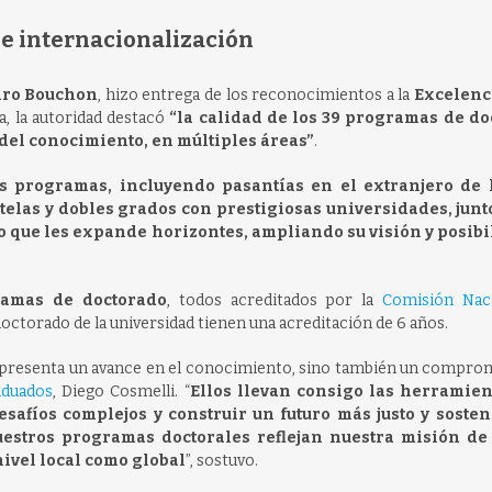
 e internacionalización
ro Bouchon
, hizo entrega de los reconocimientos a la
Excelenc
a, la autoridad destacó
“la calidad de los 39 programas de d
 del conocimiento, en múltiples áreas”
.
os programas, incluyendo pasantías en el extranjero de 
telas y dobles grados con prestigiosas universidades, junt
lo que les expande horizontes, ampliando su visión y posib
ramas de doctorado
, todos acreditados por la
Comisión Nac
octorado de la universidad tienen una acreditación de 6 años.
representa un avance en el conocimiento, sino también un compro
aduados
, Diego Cosmelli. “
Ellos llevan consigo las herramien
afíos complejos y construir un futuro más justo y sosten
uestros programas doctorales reflejan nuestra misión de
nivel local como global
”, sostuvo.