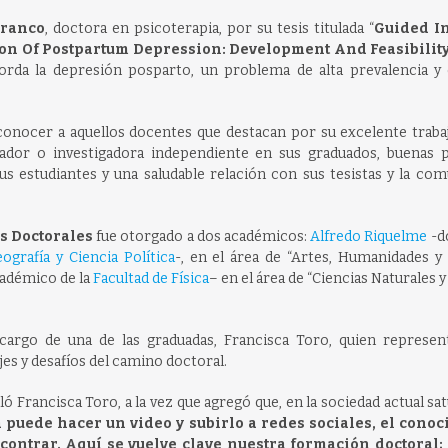
Franco
, doctora en psicoterapia, por su tesis titulada “
Guided In
on Of Postpartum Depression: Development And Feasibility
aborda la depresión posparto, un problema de alta prevalencia y
econocer a aquellos docentes que destacan por su excelente trab
dor o investigadora independiente en sus graduados, buenas p
 estudiantes y una saludable relación con sus tesistas y la com
s Doctorales
fue otorgado a dos académicos:
Alfredo Riquelme
-d
ografía y Ciencia Política
-, en el área de “Artes, Humanidades y 
cadémico de la
Facultad de Física
– en el área de “Ciencias Naturales y
cargo de una de las graduadas, Francisca Toro, quien represen
s y desafíos del camino doctoral.
aló Francisca Toro, a la vez que agregó que, en la sociedad actual sa
 puede hacer un video y subirlo a redes sociales, el cono
ncontrar. Aquí se vuelve clave nuestra formación doctoral;