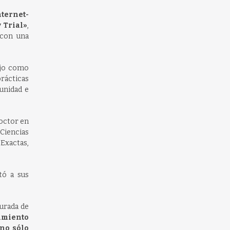
ternet-
 Trial»
,
 con una
ajo como
rácticas
unidad e
octor en
Ciencias
 Exactas,
tó a sus
turada de
cimiento
 no sólo