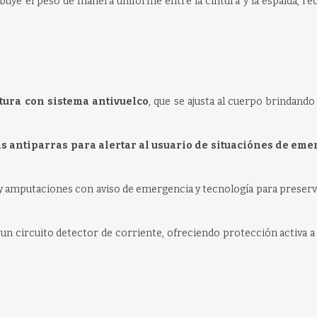
ibuye el peso de manera uniforme entre la cintura y la espalda, r
ntura con sistema antivuelco
, que se ajusta al cuerpo brindand
as antiparras para alertar al usuario de situaciónes de em
y amputaciones con aviso de emergencia y tecnología para preserv
un circuito detector de corriente, ofreciendo protección activa 