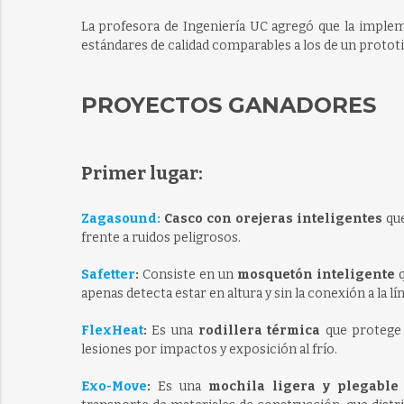
La profesora de Ingeniería UC agregó que la implem
estándares de calidad comparables a los de un prototi
PROYECTOS GANADORES
Primer lugar:
Zagasound:
Casco con orejeras inteligentes
qu
frente a ruidos peligrosos.
Safetter
:
Consiste en un
mosquetón inteligente
q
apenas detecta estar en altura y sin la conexión a la lín
FlexHeat
:
Es una
rodillera térmica
que protege l
lesiones por impactos y exposición al frío.
Exo-Move
:
Es una
mochila ligera y plegable