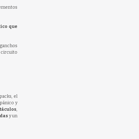
elementos
ico que
 ganchos
circuito
acks, el
pánico y
táculos
,
ídas
y un