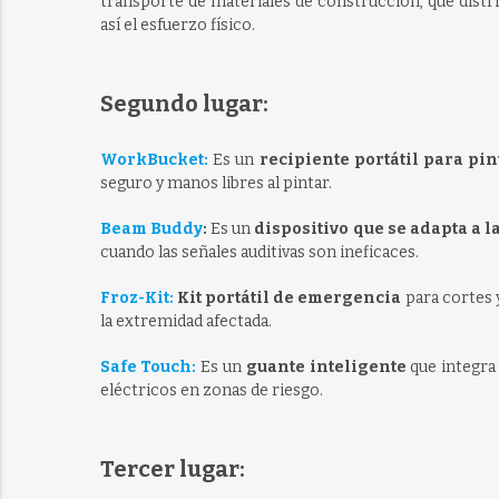
transporte de materiales de construcción, que distr
así el esfuerzo físico.
Segundo lugar:
WorkBucket:
Es un
recipiente portátil para pi
seguro y manos libres al pintar.
Beam Buddy
:
Es un
dispositivo que se adapta a l
cuando las señales auditivas son ineficaces.
Froz-Kit:
Kit portátil de emergencia
para cortes 
la extremidad afectada.
Safe Touch:
Es un
guante inteligente
que integra 
eléctricos en zonas de riesgo.
Tercer lugar: