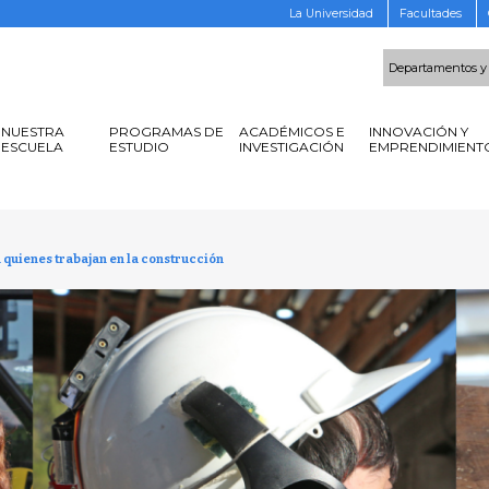
La Universidad
Facultades
Departamentos y
NUESTRA
PROGRAMAS DE
ACADÉMICOS E
INNOVACIÓN Y
ESCUELA
ESTUDIO
INVESTIGACIÓN
EMPRENDIMIENT
 quienes trabajan en la construcción