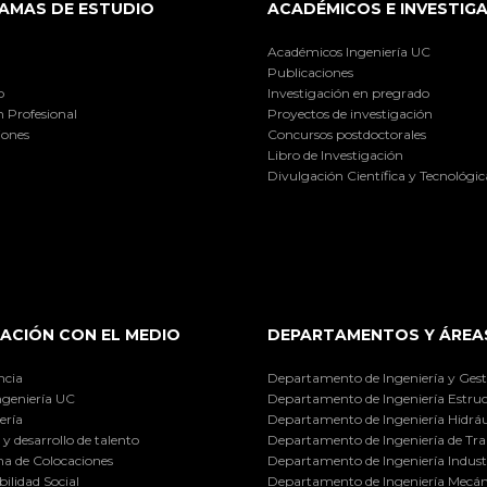
AMAS DE ESTUDIO
ACADÉMICOS E INVESTIG
Académicos Ingeniería UC
Publicaciones
o
Investigación en pregrado
 Profesional
Proyectos de investigación
iones
Concursos postdoctorales
Libro de Investigación
Divulgación Científica y Tecnológic
ACIÓN CON EL MEDIO
DEPARTAMENTOS Y ÁREA
ncia
Departamento de Ingeniería y Gest
ngeniería UC
Departamento de Ingeniería Estruc
ería
Departamento de Ingeniería Hidráu
y desarrollo de talento
Departamento de Ingeniería de Tra
a de Colocaciones
Departamento de Ingeniería Industr
ilidad Social
Departamento de Ingeniería Mecán