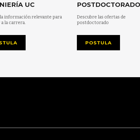
NIERÍA UC
POSTDOCTORAD
la información relevante para
Descubre las ofertas de
 a la carrera.
postdoctorado
STULA
POSTULA