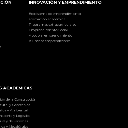
ACIÓN
INNOVACIÓN Y EMPRENDIMIENTO
Ecosistema de emprendimiento
Formación académica
Programas extracurriculares
Emprendimiento Social
Apoyo al emprendimiento
Alumnos emprendedores
a
S ACADÉMICAS
ión de la Construcción
tural y Geotécnica
lica y Ambiental
nsporte y Logística
ial y de Sistemas
ica y Metalúrgica