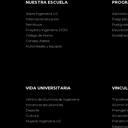
NUESTRA ESCUELA
PROGR
Sobre Ingeniería UC
Admisión
Internacionalización
Pregrado
Retribuye
Postgrad
Proyecto Ingeniería 2030
Educación
Código de Honor
Acreditac
Consejo Asesor
Autoridades y equipos
VIDA UNIVERSITARIA
VINCUL
Centro de Alumnos de Ingeniería
Transfere
Iniciativas estudiantiles
Alumni I
Deporte
Preingeni
Cultura
Atracción 
Mujeres Ingeniería UC
Plataform
Responsab