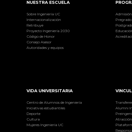
NUESTRA ESCUELA
PROGR
Sobre Ingeniería UC
Admisión
Internacionalización
Pregrado
Retribuye
Postgrad
Proyecto Ingeniería 2030
Educación
Código de Honor
Acreditac
Consejo Asesor
Autoridades y equipos
VIDA UNIVERSITARIA
VINCUL
Centro de Alumnos de Ingeniería
Transfere
Iniciativas estudiantiles
Alumni I
Deporte
Preingeni
Cultura
Atracción 
Mujeres Ingeniería UC
Plataform
Responsab