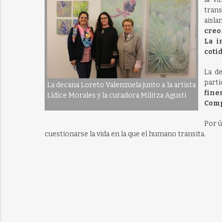
tran
aisla
creo
La i
coti
La de
parti
La decana Loreto Valenzuela junto a la artista
fine
Lídice Morales y la curadora Militza Agusti
Comp
Por ú
cuestionarse la vida en la que el humano transita.