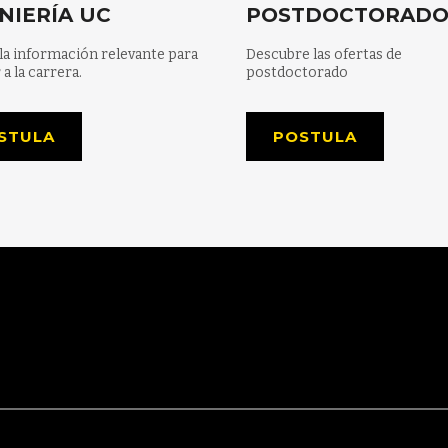
NIERÍA UC
POSTDOCTORAD
la información relevante para
Descubre las ofertas de
 a la carrera.
postdoctorado
STULA
POSTULA