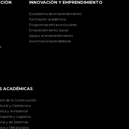
ACIÓN
INNOVACIÓN Y EMPRENDIMIENTO
Ecosistema de emprendimiento
Formación académica
Programas extracurriculares
Emprendimiento Social
Apoyo al emprendimiento
Alumnos emprendedores
a
S ACADÉMICAS
ión de la Construcción
tural y Geotécnica
lica y Ambiental
nsporte y Logística
ial y de Sistemas
ica y Metalúrgica