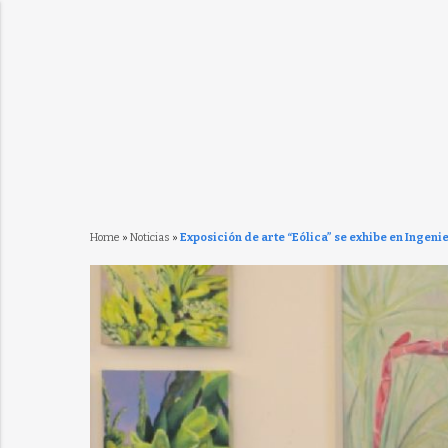
Home
»
Noticias
»
Exposición de arte “Eólica” se exhibe en Ingeni