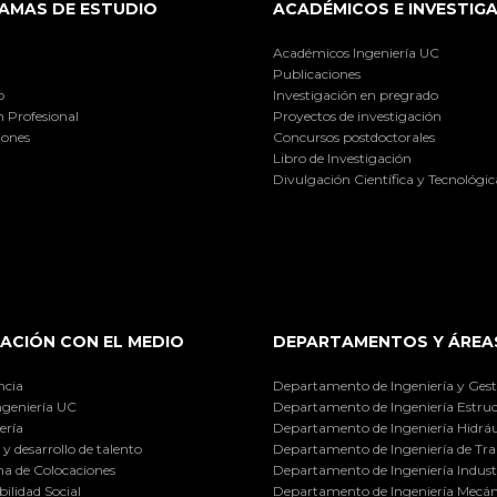
AMAS DE ESTUDIO
ACADÉMICOS E INVESTIG
Académicos Ingeniería UC
Publicaciones
o
Investigación en pregrado
 Profesional
Proyectos de investigación
iones
Concursos postdoctorales
Libro de Investigación
Divulgación Científica y Tecnológic
ACIÓN CON EL MEDIO
DEPARTAMENTOS Y ÁREA
ncia
Departamento de Ingeniería y Gest
ngeniería UC
Departamento de Ingeniería Estruc
ería
Departamento de Ingeniería Hidráu
y desarrollo de talento
Departamento de Ingeniería de Tra
a de Colocaciones
Departamento de Ingeniería Industr
ilidad Social
Departamento de Ingeniería Mecán