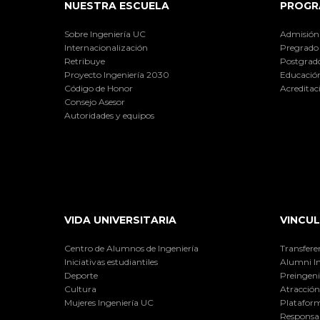
NUESTRA ESCUELA
PROGR
Sobre Ingeniería UC
Admisión
Internacionalización
Pregrado
Retribuye
Postgrad
Proyecto Ingeniería 2030
Educación
Código de Honor
Acreditac
Consejo Asesor
Autoridades y equipos
VIDA UNIVERSITARIA
VINCUL
Centro de Alumnos de Ingeniería
Transfere
Iniciativas estudiantiles
Alumni I
Deporte
Preingeni
Cultura
Atracción 
Mujeres Ingeniería UC
Plataform
Responsab