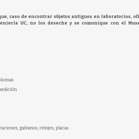
e, caso de encontrar objetos antiguos en laboratorios, of
geniería UC, no los deseche y se comunique con el Mus
iplomas
medición
iones, galvanos, relojes, placas