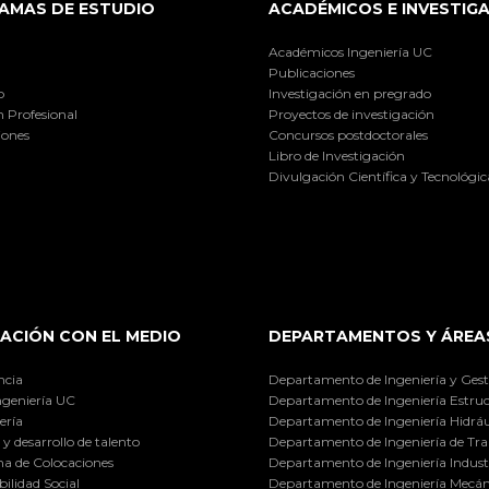
AMAS DE ESTUDIO
ACADÉMICOS E INVESTIG
Académicos Ingeniería UC
Publicaciones
o
Investigación en pregrado
 Profesional
Proyectos de investigación
iones
Concursos postdoctorales
Libro de Investigación
Divulgación Científica y Tecnológic
ACIÓN CON EL MEDIO
DEPARTAMENTOS Y ÁREA
ncia
Departamento de Ingeniería y Gest
ngeniería UC
Departamento de Ingeniería Estruc
ería
Departamento de Ingeniería Hidráu
y desarrollo de talento
Departamento de Ingeniería de Tra
a de Colocaciones
Departamento de Ingeniería Industr
ilidad Social
Departamento de Ingeniería Mecán