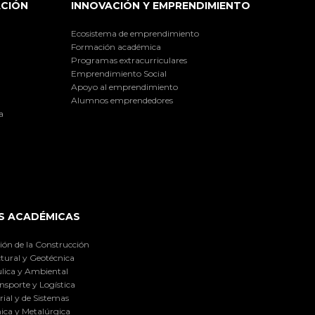
ACIÓN
INNOVACIÓN Y EMPRENDIMIENTO
Ecosistema de emprendimiento
Formación académica
Programas extracurriculares
Emprendimiento Social
Apoyo al emprendimiento
Alumnos emprendedores
a
S ACADÉMICAS
ión de la Construcción
tural y Geotécnica
lica y Ambiental
nsporte y Logística
ial y de Sistemas
ica y Metalúrgica