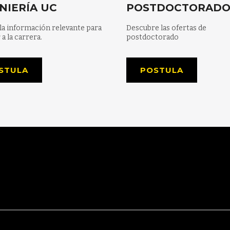
NIERÍA UC
POSTDOCTORAD
la información relevante para
Descubre las ofertas de
 a la carrera.
postdoctorado
STULA
POSTULA