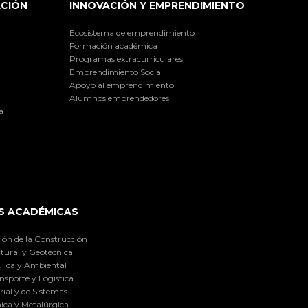
ACIÓN
INNOVACIÓN Y EMPRENDIMIENTO
Ecosistema de emprendimiento
Formación académica
Programas extracurriculares
Emprendimiento Social
Apoyo al emprendimiento
Alumnos emprendedores
a
S ACADÉMICAS
ión de la Construcción
tural y Geotécnica
lica y Ambiental
nsporte y Logística
ial y de Sistemas
ica y Metalúrgica