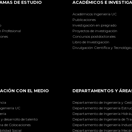
AMAS DE ESTUDIO
ACADÉMICOS E INVESTIG
Académicos Ingeniería UC
Publicaciones
o
Investigación en pregrado
 Profesional
Proyectos de investigación
iones
Concursos postdoctorales
Libro de Investigación
Divulgación Científica y Tecnológic
ACIÓN CON EL MEDIO
DEPARTAMENTOS Y ÁREA
ncia
Departamento de Ingeniería y Gest
ngeniería UC
Departamento de Ingeniería Estruc
ería
Departamento de Ingeniería Hidráu
y desarrollo de talento
Departamento de Ingeniería de Tra
a de Colocaciones
Departamento de Ingeniería Industr
ilidad Social
Departamento de Ingeniería Mecán