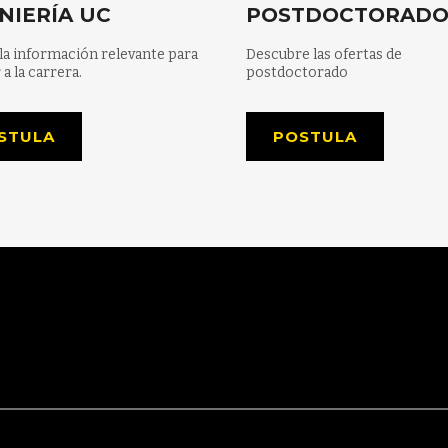
NIERÍA UC
POSTDOCTORAD
la información relevante para
Descubre las ofertas de
 a la carrera.
postdoctorado
STULA
POSTULA