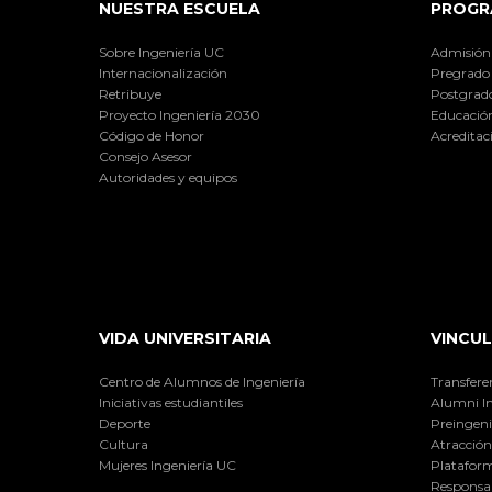
NUESTRA ESCUELA
PROGR
Sobre Ingeniería UC
Admisión
Internacionalización
Pregrado
Retribuye
Postgrad
Proyecto Ingeniería 2030
Educación
Código de Honor
Acreditac
Consejo Asesor
Autoridades y equipos
VIDA UNIVERSITARIA
VINCUL
Centro de Alumnos de Ingeniería
Transfere
Iniciativas estudiantiles
Alumni I
Deporte
Preingeni
Cultura
Atracción 
Mujeres Ingeniería UC
Plataform
Responsab