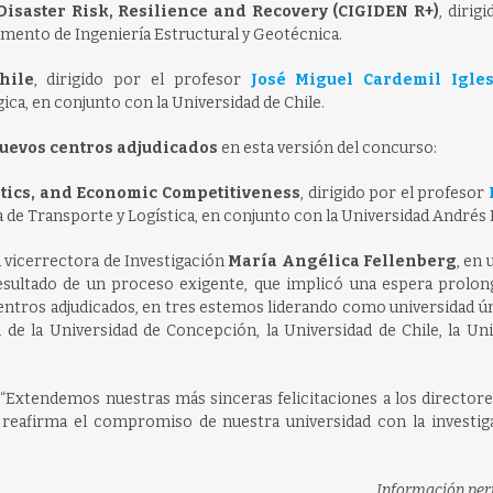
Disaster Risk, Resilience and Recovery (CIGIDEN R+)
, dirig
amento de Ingeniería Estructural y Geotécnica.
hile
, dirigido por el profesor
José Miguel Cardemil Igles
ca, en conjunto con la Universidad de Chile.
uevos centros adjudicados
en esta versión del concurso:
stics, and Economic Competitiveness
, dirigido por el profesor
 de Transporte y Logística, en conjunto con la Universidad Andrés 
a vicerrectora de Investigación
María Angélica Fellenberg
, en 
l resultado de un proceso exigente, que implicó una espera prolon
centros adjudicados, en tres estemos liderando como universidad ún
de la Universidad de Concepción, la Universidad de Chile, la Uni
“Extendemos nuestras más sinceras felicitaciones a los directore
 reafirma el compromiso de nuestra universidad con la investig
Información peri