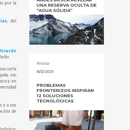
ido por la
UNA RESERVA OCULTA DE
“AGUA SÓLIDA”
ias
, del
Ricardo
Bello.
Noticias
una carta
16/12/2025
gada; sin
ica y, en
PROBLEMAS
versidad
FRONTERIZOS INSPIRAN
12 SOLUCIONES
TECNOLÓGICAS
s y a sus
ación de
odistica: