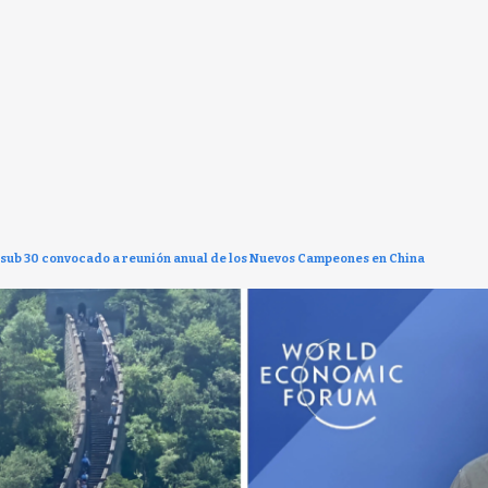
o sub 30 convocado a reunión anual de los Nuevos Campeones en China