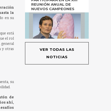
REUNIÓN ANUAL DE
neración
NUEVOS CAMPEONES
hasta la
do en su
 que está
ue el rol
n general
n y otras
VER TODAS LAS
NOTICIAS
uenta, su
ilidad.
ntón de
ños ahí,
desafíos