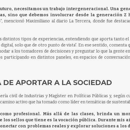
 futuro, necesitamos un trabajo intergeneracional. Una ge
icas, sino que debemos involucrar desde la generación Z 
s
”, mencionó Maximiliano al diario La Tercera, donde fue destaca
os distintos tipos de experiencias, entendiendo que aporta tanto el
igital, solo que de otro punto de vista”. En ese sentido, comenta q
modar a los tomadores de decisiones y preguntar lo que la gente e
mos participando en distintos paneles, en espacios de conversació
A DE APORTAR A LA SOCIEDAD
ría civil de Industrias y Magíster en Políticas Públicas y, según c
l camino activo que ha tomado como líder en temáticas de sustentab
como profesional. Más allá de las clases, brinda un mo
 los sellos que tiene es la vocación pública. Durante mis a
onectar con problemas reales y explorar soluciones a los 