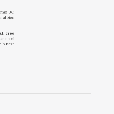
umni UC,
r al bien
l, creo
ar en el
e buscar