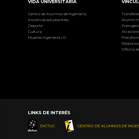
VIDA UNIVERSITARIA
VINCUL
Centro de Alumnos de Ingeniería
Transfere
Iniciativas estudiantiles
Alumni I
Deporte
Preingeni
Cultura
Atracción 
Mujeres Ingeniería UC
Plataform
Responsab
Oficina d
LINKS DE INTERÉS
DICTUC
CENTRO DE ALUMNOS DE INGEN