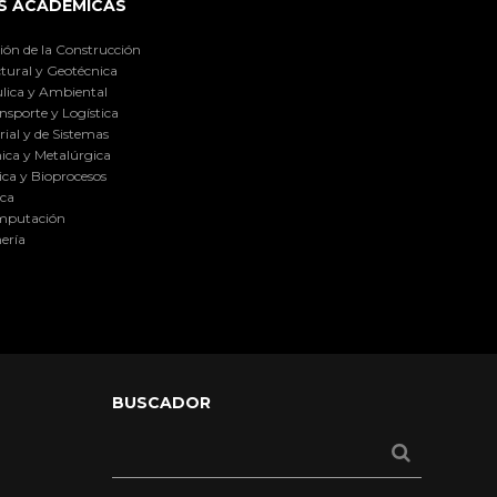
S ACADÉMICAS
ión de la Construcción
tural y Geotécnica
lica y Ambiental
nsporte y Logística
ial y de Sistemas
ica y Metalúrgica
ca y Bioprocesos
ica
omputación
ería
BUSCADOR