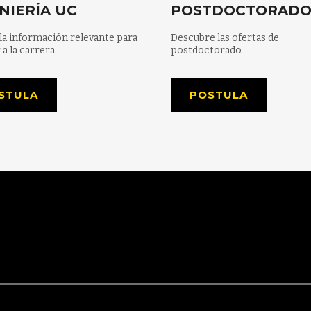
NIERÍA UC
POSTDOCTORAD
la información relevante para
Descubre las ofertas de
 a la carrera.
postdoctorado
STULA
POSTULA