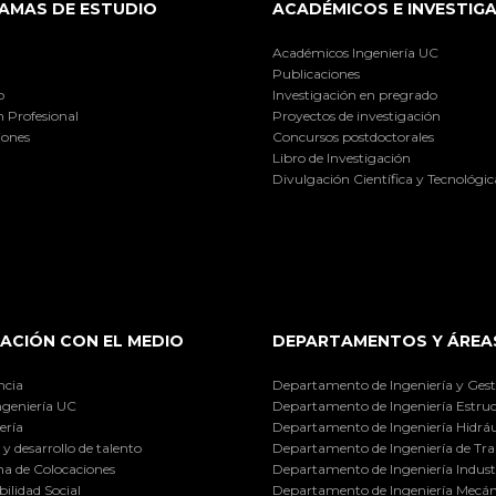
AMAS DE ESTUDIO
ACADÉMICOS E INVESTIG
Académicos Ingeniería UC
Publicaciones
o
Investigación en pregrado
 Profesional
Proyectos de investigación
iones
Concursos postdoctorales
Libro de Investigación
Divulgación Científica y Tecnológic
ACIÓN CON EL MEDIO
DEPARTAMENTOS Y ÁREA
ncia
Departamento de Ingeniería y Gest
ngeniería UC
Departamento de Ingeniería Estruc
ería
Departamento de Ingeniería Hidráu
y desarrollo de talento
Departamento de Ingeniería de Tra
a de Colocaciones
Departamento de Ingeniería Industr
ilidad Social
Departamento de Ingeniería Mecán