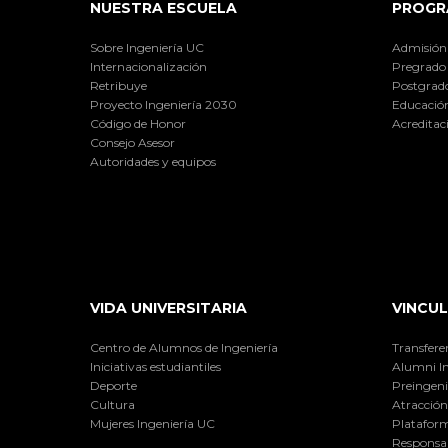
NUESTRA ESCUELA
PROGR
Sobre Ingeniería UC
Admisión
Internacionalización
Pregrado
Retribuye
Postgrad
Proyecto Ingeniería 2030
Educación
Código de Honor
Acreditac
Consejo Asesor
Autoridades y equipos
VIDA UNIVERSITARIA
VINCUL
Centro de Alumnos de Ingeniería
Transfere
Iniciativas estudiantiles
Alumni I
Deporte
Preingeni
Cultura
Atracción 
Mujeres Ingeniería UC
Plataform
Responsab