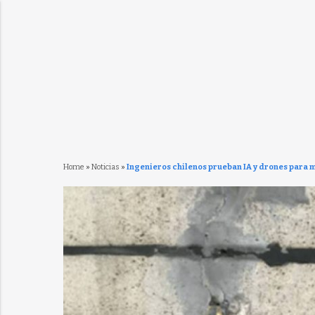
Home
»
Noticias
»
Ingenieros chilenos prueban IA y drones para 