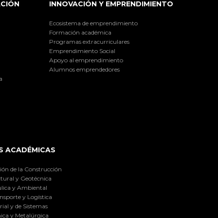
ACIÓN
INNOVACIÓN Y EMPRENDIMIENTO
Ecosistema de emprendimiento
Formación académica
Programas extracurriculares
Emprendimiento Social
Apoyo al emprendimiento
Alumnos emprendedores
a
S ACADÉMICAS
ión de la Construcción
tural y Geotécnica
lica y Ambiental
nsporte y Logística
ial y de Sistemas
ica y Metalúrgica