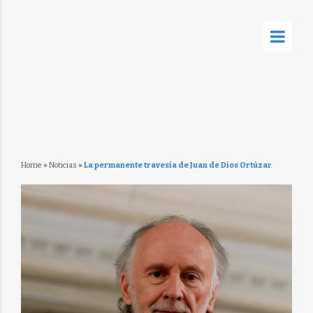
Home
»
Noticias
»
La permanente travesía de Juan de Dios Ortúzar